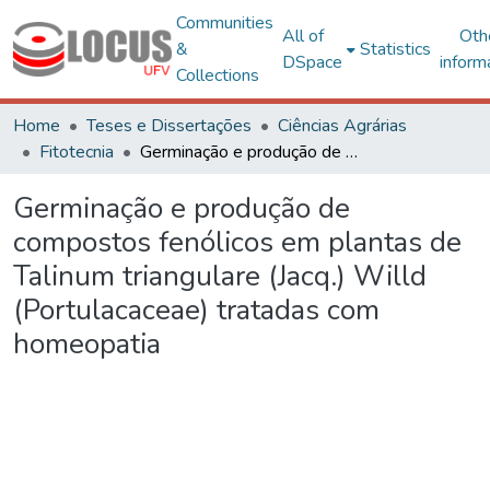
Communities
All of
Oth
&
Statistics
DSpace
inform
Collections
Home
Teses e Dissertações
Ciências Agrárias
Fitotecnia
Germinação e produção de compostos fenólicos em plantas de Talinum triangulare (Jacq.) Willd (Portulacaceae) tratadas com homeopatia
Germinação e produção de
compostos fenólicos em plantas de
Talinum triangulare (Jacq.) Willd
(Portulacaceae) tratadas com
homeopatia