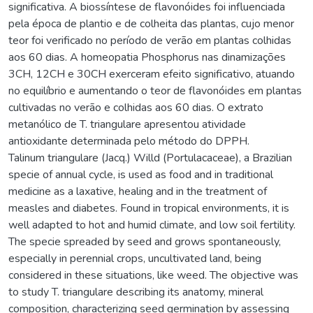
significativa. A biossíntese de flavonóides foi influenciada
pela época de plantio e de colheita das plantas, cujo menor
teor foi verificado no período de verão em plantas colhidas
aos 60 dias. A homeopatia Phosphorus nas dinamizações
3CH, 12CH e 30CH exerceram efeito significativo, atuando
no equilíbrio e aumentando o teor de flavonóides em plantas
cultivadas no verão e colhidas aos 60 dias. O extrato
metanólico de T. triangulare apresentou atividade
antioxidante determinada pelo método do DPPH.
Talinum triangulare (Jacq.) Willd (Portulacaceae), a Brazilian
specie of annual cycle, is used as food and in traditional
medicine as a laxative, healing and in the treatment of
measles and diabetes. Found in tropical environments, it is
well adapted to hot and humid climate, and low soil fertility.
The specie spreaded by seed and grows spontaneously,
especially in perennial crops, uncultivated land, being
considered in these situations, like weed. The objective was
to study T. triangulare describing its anatomy, mineral
composition, characterizing seed germination by assessing