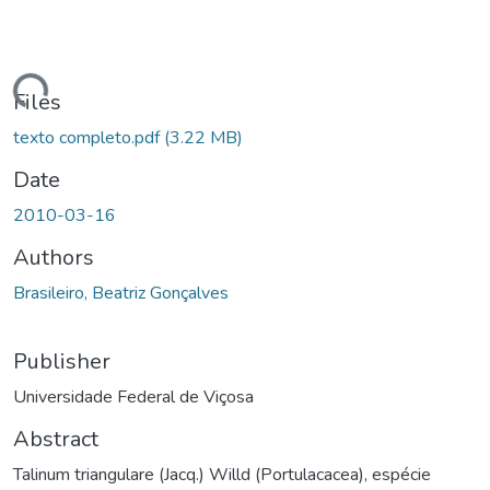
ading...
Files
texto completo.pdf
(3.22 MB)
Date
2010-03-16
Authors
Brasileiro, Beatriz Gonçalves
Publisher
Universidade Federal de Viçosa
Abstract
Talinum triangulare (Jacq.) Willd (Portulacacea), espécie