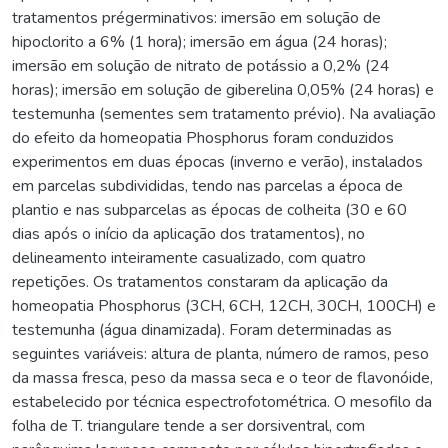
tratamentos prégerminativos: imersão em solução de
hipoclorito a 6% (1 hora); imersão em água (24 horas);
imersão em solução de nitrato de potássio a 0,2% (24
horas); imersão em solução de giberelina 0,05% (24 horas) e
testemunha (sementes sem tratamento prévio). Na avaliação
do efeito da homeopatia Phosphorus foram conduzidos
experimentos em duas épocas (inverno e verão), instalados
em parcelas subdivididas, tendo nas parcelas a época de
plantio e nas subparcelas as épocas de colheita (30 e 60
dias após o início da aplicação dos tratamentos), no
delineamento inteiramente casualizado, com quatro
repetições. Os tratamentos constaram da aplicação da
homeopatia Phosphorus (3CH, 6CH, 12CH, 30CH, 100CH) e
testemunha (água dinamizada). Foram determinadas as
seguintes variáveis: altura de planta, número de ramos, peso
da massa fresca, peso da massa seca e o teor de flavonóide,
estabelecido por técnica espectrofotométrica. O mesofilo da
folha de T. triangulare tende a ser dorsiventral, com