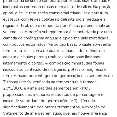
parênquima lacunoso composto por células hipertrofiadas e
idioblastos contendo drusas de oxalato de cálcio. Na porção
apical, o caule tem seção transversal triangular e estrutura
eustélica, com feixes colaterais delimitando a medula e a
região cortical, que é composta por células parenquimáticas
volumosas. A porção subepidérmica é caracterizada por uma
camada de colênquima angular e epiderme uniestratificada
com poucos estômatos. Na porção basal, o caule apresenta
formato circular, cerca de quatro camadas de colênquima
angular e células parenquimáticas volumosas limitando
internamente o córtex. A composição mineral das folhas
indicou alto conteúdo de nitrogênio, potássio, magnésio e
ferro. A maior porcentagem de germinação das sementes de
T. triangulare foi verificada na temperatura alternada
20ºC/30ºC e a imersão das sementes em KNO3
proporcionou as melhores respostas de porcentagem e
índice de velocidade de germinação (IVG), diferindo
significativamente dos outros tratamentos, a exceção do
tratamento de imersão em água, que não houve diferença