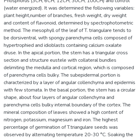
Phosphorus (3CH, 6CH, 12CH, 30CH, 100CH) and control
(water energized). It was determined the following variables:
plant height,number of branches, fresh weight, dry weight
and content of flavonoid, determined by spectrophotometric
method. The mesophyll of the leaf of T. triangulare tends to
be dorsiventral, with spongy parenchyma cells composed of
hypertrophied and idioblasts containing calcium oxalate
druse. In the apical portion, the stem has a triangular cross
section and structure eustele with collateral bundles
delimiting the medulla and cortical region, which is composed
of parenchyma cells bulky. The subepidermal portion is
characterized by a layer of angular collenchyma and epidermis
with few stomata. In the basal portion, the stem has a circular
shape, about four layers of angular collenchyma and
parenchyma cells bulky internal boundary of the cortex. The
mineral composition of leaves showed a high content of
nitrogen, potassium, magnesium and iron. The highest
percentage of germination of T.triangulare seeds was
observed by alternating temperature 20-30 °C. Soaking the