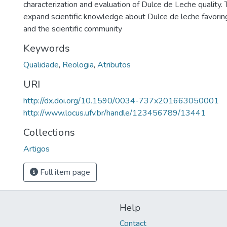
characterization and evaluation of Dulce de Leche quality.
expand scientific knowledge about Dulce de leche favoring
and the scientific community
Keywords
Qualidade
,
Reologia
,
Atributos
URI
http://dx.doi.org/10.1590/0034-737x201663050001
http://www.locus.ufv.br/handle/123456789/13441
Collections
Artigos
Full item page
Help
Contact