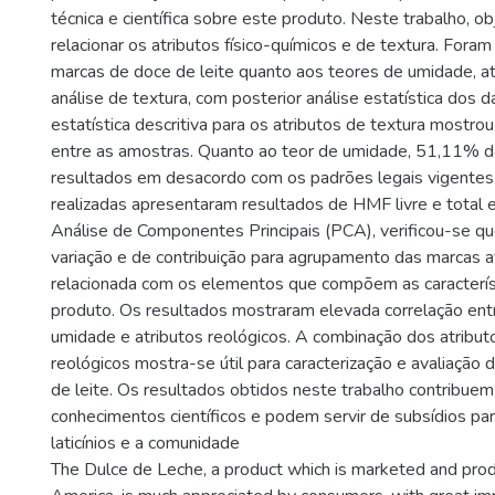
técnica e científica sobre este produto. Neste trabalho, ob
relacionar os atributos físico-químicos e de textura. Fora
marcas de doce de leite quanto aos teores de umidade, at
análise de textura, com posterior análise estatística dos d
estatística descritiva para os atributos de textura mostro
entre as amostras. Quanto ao teor de umidade, 51,11% d
resultados em desacordo com os padrões legais vigentes.
realizadas apresentaram resultados de HMF livre e total 
Análise de Componentes Principais (PCA), verificou-se que
variação e de contribuição para agrupamento das marcas a
relacionada com os elementos que compõem as característ
produto. Os resultados mostraram elevada correlação entr
umidade e atributos reológicos. A combinação dos atributo
reológicos mostra-se útil para caracterização e avaliação
de leite. Os resultados obtidos neste trabalho contribuem
conhecimentos científicos e podem servir de subsídios par
laticínios e a comunidade
The Dulce de Leche, a product which is marketed and prod