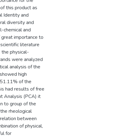
portance for the
 of this product as
l Identity and
ral diversity and
al-chemical and
 great importance to
cientific literature
 the physical-
brands were analyzed
ical analysis of the
s showed high
, 51.11% of the
s had results of free
t Analysis (PCA) it
on to group of the
the rheological
orrelation between
bination of physical,
ul for