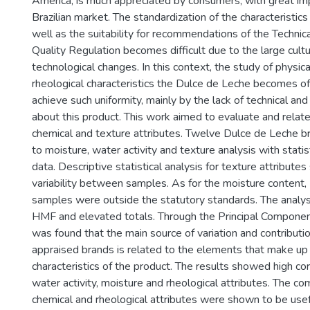
America, is much appreciated by consumers, with great im
Brazilian market. The standardization of the characteristics
well as the suitability for recommendations of the Technica
Quality Regulation becomes difficult due to the large cultu
technological changes. In this context, the study of physic
rheological characteristics the Dulce de Leche becomes of
achieve such uniformity, mainly by the lack of technical and s
about this product. This work aimed to evaluate and relate
chemical and texture attributes. Twelve Dulce de Leche 
to moisture, water activity and texture analysis with statist
data. Descriptive statistical analysis for texture attribute
variability between samples. As for the moisture content
samples were outside the statutory standards. The analysi
HMF and elevated totals. Through the Principal Componen
was found that the main source of variation and contributi
appraised brands is related to the elements that make up 
characteristics of the product. The results showed high c
water activity, moisture and rheological attributes. The com
chemical and rheological attributes were shown to be usef