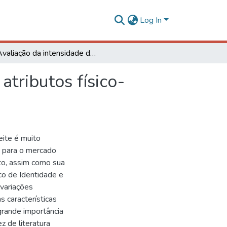
Log In
Avaliação da intensidade da reação de Maillard, de atributos físico-químicos e análise de textura em doce de leite
atributos físico-
eite é muito
a para o mercado
uto, assim como sua
o de Identidade e
 variações
s características
 grande importância
z de literatura