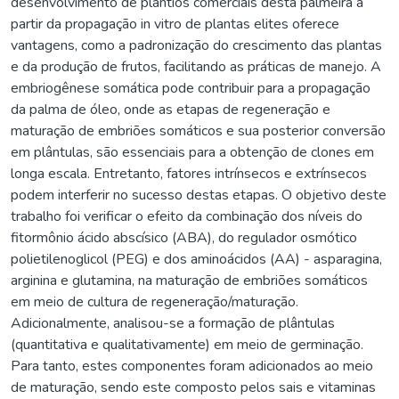
desenvolvimento de plantios comerciais desta palmeira a
partir da propagação in vitro de plantas elites oferece
vantagens, como a padronização do crescimento das plantas
e da produção de frutos, facilitando as práticas de manejo. A
embriogênese somática pode contribuir para a propagação
da palma de óleo, onde as etapas de regeneração e
maturação de embriões somáticos e sua posterior conversão
em plântulas, são essenciais para a obtenção de clones em
longa escala. Entretanto, fatores intrínsecos e extrínsecos
podem interferir no sucesso destas etapas. O objetivo deste
trabalho foi verificar o efeito da combinação dos níveis do
fitormônio ácido abscísico (ABA), do regulador osmótico
polietilenoglicol (PEG) e dos aminoácidos (AA) - asparagina,
arginina e glutamina, na maturação de embriões somáticos
em meio de cultura de regeneração/maturação.
Adicionalmente, analisou-se a formação de plântulas
(quantitativa e qualitativamente) em meio de germinação.
Para tanto, estes componentes foram adicionados ao meio
de maturação, sendo este composto pelos sais e vitaminas