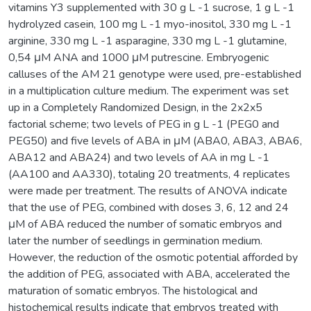
vitamins Y3 supplemented with 30 g L -1 sucrose, 1 g L -1
hydrolyzed casein, 100 mg L -1 myo-inositol, 330 mg L -1
arginine, 330 mg L -1 asparagine, 330 mg L -1 glutamine,
0,54 μM ANA and 1000 μM putrescine. Embryogenic
calluses of the AM 21 genotype were used, pre-established
in a multiplication culture medium. The experiment was set
up in a Completely Randomized Design, in the 2x2x5
factorial scheme; two levels of PEG in g L -1 (PEG0 and
PEG50) and five levels of ABA in μM (ABA0, ABA3, ABA6,
ABA12 and ABA24) and two levels of AA in mg L -1
(AA100 and AA330), totaling 20 treatments, 4 replicates
were made per treatment. The results of ANOVA indicate
that the use of PEG, combined with doses 3, 6, 12 and 24
μM of ABA reduced the number of somatic embryos and
later the number of seedlings in germination medium.
However, the reduction of the osmotic potential afforded by
the addition of PEG, associated with ABA, accelerated the
maturation of somatic embryos. The histological and
histochemical results indicate that embryos treated with