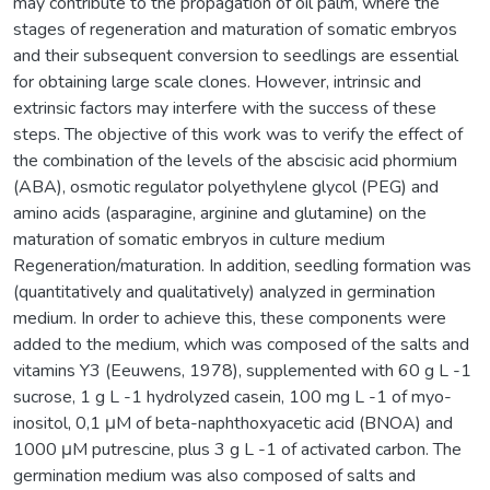
may contribute to the propagation of oil palm, where the
stages of regeneration and maturation of somatic embryos
and their subsequent conversion to seedlings are essential
for obtaining large scale clones. However, intrinsic and
extrinsic factors may interfere with the success of these
steps. The objective of this work was to verify the effect of
the combination of the levels of the abscisic acid phormium
(ABA), osmotic regulator polyethylene glycol (PEG) and
amino acids (asparagine, arginine and glutamine) on the
maturation of somatic embryos in culture medium
Regeneration/maturation. In addition, seedling formation was
(quantitatively and qualitatively) analyzed in germination
medium. In order to achieve this, these components were
added to the medium, which was composed of the salts and
vitamins Y3 (Eeuwens, 1978), supplemented with 60 g L -1
sucrose, 1 g L -1 hydrolyzed casein, 100 mg L -1 of myo-
inositol, 0,1 μM of beta-naphthoxyacetic acid (BNOA) and
1000 μM putrescine, plus 3 g L -1 of activated carbon. The
germination medium was also composed of salts and