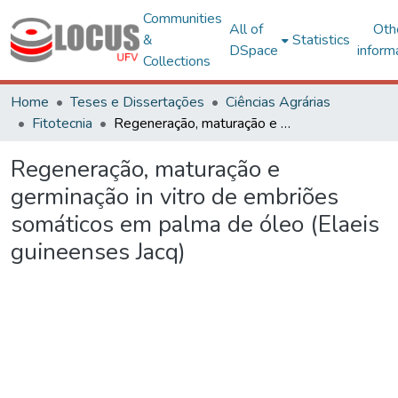
Communities
All of
Oth
&
Statistics
DSpace
inform
Collections
Home
Teses e Dissertações
Ciências Agrárias
Fitotecnia
Regeneração, maturação e germinação in vitro de embriões somáticos em palma de óleo (Elaeis guineenses Jacq)
Regeneração, maturação e
germinação in vitro de embriões
somáticos em palma de óleo (Elaeis
guineenses Jacq)