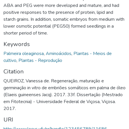
ABA and PEG were more developed and mature, and had
positive responses to the presence of protein, lipid and
starch grains. In addition, somatic embryos from medium with
lower osmotic potential (PEG50) formed seedlings in a
shorter period of time.
Keywords
Palmeira oleaginosa
,
Aminoácidos
,
Plantas - Meios de
cultivo
,
Plantas - Reprodução
Citation
QUEIROZ, Vanessa de. Regeneração, maturação e
germinação in vitro de embriões somáticos em palma de óleo
(Elaeis guineenses Jacq). 2017. 33f. Dissertação (Mestrado
em Fitotecnia) - Universidade Federal de Viçosa, Viçosa.
2017.
URI
http://www.locus.ufv.br/handle/123456789/11686