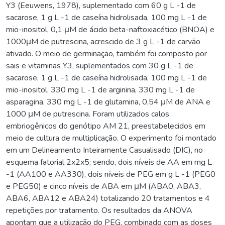
Y3 (Eeuwens, 1978), suplementado com 60 g L -1 de
sacarose, 1 g L -1 de caseína hidrolisada, 100 mg L -1 de
mio-inositol, 0,1 μM de ácido beta-naftoxiacético (BNOA) e
1000μM de putrescina, acrescido de 3 g L -1 de carvão
ativado. O meio de germinação, também foi composto por
sais e vitaminas Y3, suplementados com 30 g L -1 de
sacarose, 1 g L -1 de caseína hidrolisada, 100 mg L -1 de
mio-inositol, 330 mg L -1 de arginina, 330 mg L -1 de
asparagina, 330 mg L -1 de glutamina, 0,54 μM de ANA e
1000 μM de putrescina. Foram utilizados calos
embriogênicos do genótipo AM 21, preestabelecidos em
meio de cultura de multiplicação. O experimento foi montado
em um Delineamento Inteiramente Casualisado (DIC), no
esquema fatorial 2x2x5; sendo, dois níveis de AA em mg L
-1 (AA100 e AA330), dois níveis de PEG em g L -1 (PEG0
e PEG50) e cinco níveis de ABA em μM (ABA0, ABA3,
ABA6, ABA12 e ABA24) totalizando 20 tratamentos e 4
repetições por tratamento. Os resultados da ANOVA
apontam que a utilização do PEG, combinado com as doses