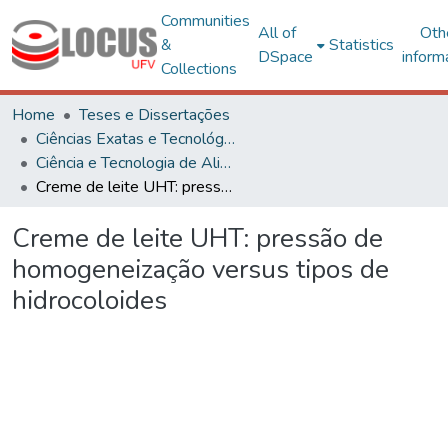
Communities
All of
Oth
&
Statistics
DSpace
inform
Collections
Home
Teses e Dissertações
Ciências Exatas e Tecnológicas
Ciência e Tecnologia de Alimentos
Creme de leite UHT: pressão de homogeneização versus tipos de hidrocoloides
Creme de leite UHT: pressão de
homogeneização versus tipos de
hidrocoloides