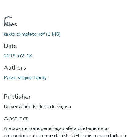
Loading...
Files
texto completo.pdf
(1 MB)
Date
2019-02-18
Authors
Paiva, Virgínia Nardy
Publisher
Universidade Federal de Viçosa
Abstract
A etapa de homogeneização afeta diretamente as
propriedades do creme de leite UHT, pois a magnitude da