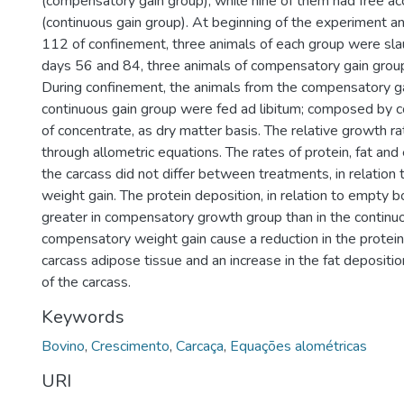
(compensatory gain group), while nine of them had free ac
(continuous gain group). At beginning of the experiment a
112 of confinement, three animals of each group were sla
days 56 and 84, three animals of compensatory gain grou
During confinement, the animals from the compensatory g
continuous gain group were fed ad libitum; composed by 
of concentrate, as dry matter basis. The relative growth 
through allometric equations. The rates of protein, fat and
the carcass did not differ between treatments, in relatio
weight gain. The protein deposition, in relation to empty 
greater in compensatory growth group than in the continu
compensatory weight gain cause a reduction in the protein 
carcass adipose tissue and an increase in the fat depositio
of the carcass.
Keywords
Bovino
,
Crescimento
,
Carcaça
,
Equações alométricas
URI