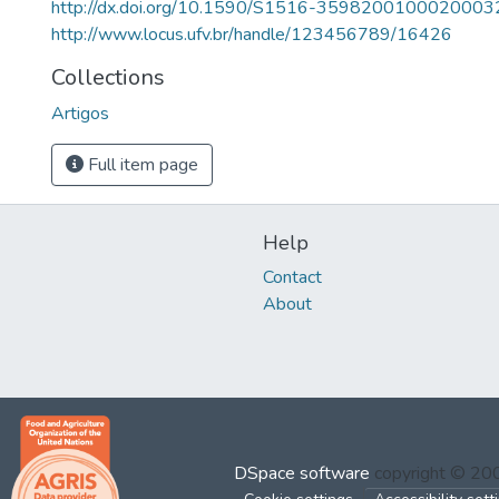
http://dx.doi.org/10.1590/S1516-3598200100020003
http://www.locus.ufv.br/handle/123456789/16426
Collections
Artigos
Full item page
Help
Contact
About
DSpace software
copyright © 2