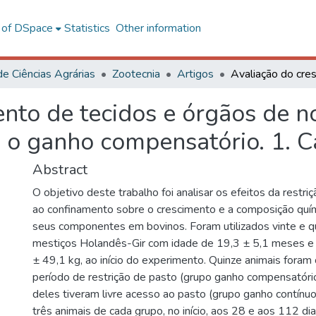
l of DSpace
Statistics
Other information
de Ciências Agrárias
Zootecnia
Artigos
nto de tecidos e órgãos de n
 o ganho compensatório. 1. C
Abstract
O objetivo deste trabalho foi analisar os efeitos da restriç
ao confinamento sobre o crescimento e a composição quím
seus componentes em bovinos. Foram utilizados vinte e q
mestiços Holandês-Gir com idade de 19,3 ± 5,1 meses e
± 49,1 kg, ao início do experimento. Quinze animais fora
período de restrição de pasto (grupo ganho compensatóri
deles tiveram livre acesso ao pasto (grupo ganho contínu
três animais de cada grupo, no início, aos 28 e aos 112 di