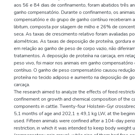
aos 56 e 84 dias de confinamento, foram abatidos três an
ganho compensatório. Durante o confinamento, os animai
compensatório e do grupo de ganho contínuo receberam a
libitum, composta por silagem de milho e 26% de concent
seca. As taxas de crescimento relativo foram avaliadas p
alométricas. As taxas de deposição de proteína, gordura e
em relação ao ganho de peso de corpo vazio, não diferira
tratamentos. A deposição de proteína na carcaça, em rela
peso vivo, foi maior nos animais em ganho compensatório
contínuo. O ganho de peso compensatório causou redução
proteína no tecido adiposo e aumento na deposição de go
carcaça.
The research aimed to analyze the effects of feed restricti
confinement on growth and chemical composition of the c
components in cattle. Twenty-four Holstein-Gyr crossbred
5,1 months of age and 202,1 ± 49,1 kg LW, at the beginnin
used. Fifteen animals were confined after a 104-day perio
restriction, in which it was intended to keep body weight