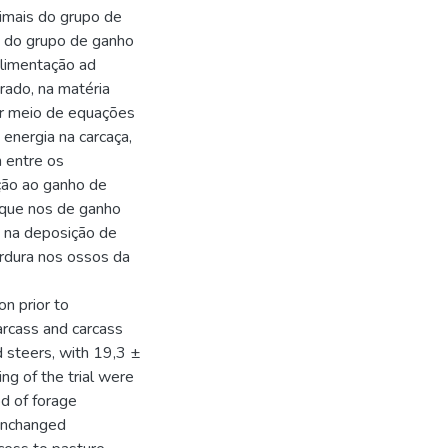
imais do grupo de
s do grupo de ganho
limentação ad
rado, na matéria
or meio de equações
 energia na carcaça,
m entre os
ção ao ganho de
 que nos de ganho
 na deposição de
rdura nos ossos da
on prior to
arcass and carcass
 steers, with 19,3 ±
g of the trial were
d of forage
 unchanged