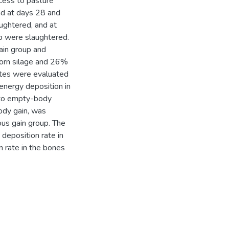
cess to pasture
nd at days 28 and
ughtered, and at
p were slaughtered.
ain group and
corn silage and 26%
rates were evaluated
 energy deposition in
n to empty-body
body gain, was
ous gain group. The
deposition rate in
n rate in the bones