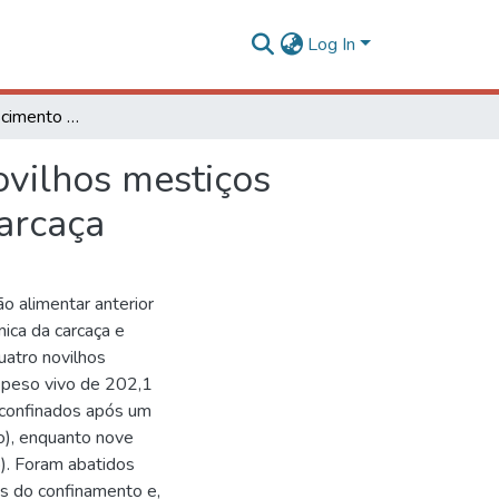
Log In
Avaliação do crescimento de tecidos e órgãos de novilhos mestiços Holandês-Gir durante o ganho compensatório. 1. Carcaça
ovilhos mestiços
arcaça
ão alimentar anterior
ica da carcaça e
uatro novilhos
 peso vivo de 202,1
m confinados após um
o), enquanto nove
o). Foram abatidos
as do confinamento e,