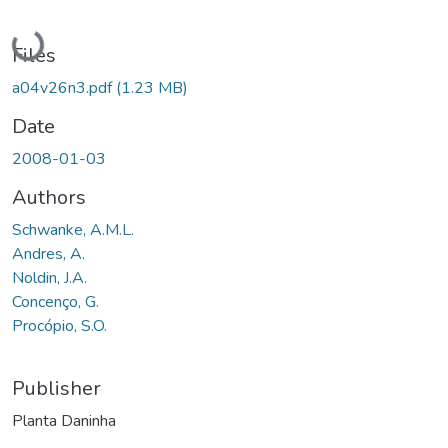
Loading...
Files
a04v26n3.pdf
(1.23 MB)
Date
2008-01-03
Authors
Schwanke, A.M.L.
Andres, A.
Noldin, J.A.
Concenço, G.
Procópio, S.O.
Publisher
Planta Daninha