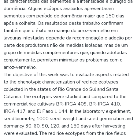
às características das sementes e à intensidade e duração da
dormência. Alguns ecótipos avaliados apresentaram
sementes com período de dormência maior que 150 dias
após a colheita. Os resultados deste trabalho confirmam
também que o êxito no manejo do arroz-vermelho em
lavouras infestadas depende da recomendação e adoção por
parte dos produtores não de medidas isoladas, mas de um
grupo de medidas complementares que, quando adotadas
conjuntamente, permitem minimizar os problemas com o
arroz-vermelho.
The objective of this work was to evaluate aspects related
to the phenotypic characterization of red rice ecotypes
collected in the states of Rio Grande do Sul and Santa
Catarina. The ecotypes were studied and compared to the
commercial rice cultivars BR-IRGA 409, BR-IRGA 410,
IRGA 417, and El Paso L 144. In the laboratory experiment,
seed biometry, 1000 seed-weight and seed germination and
dormancy 30, 60, 90, 120, and 150 days after harvesting
were evaluated. The red rice ecotypes from the rice fields