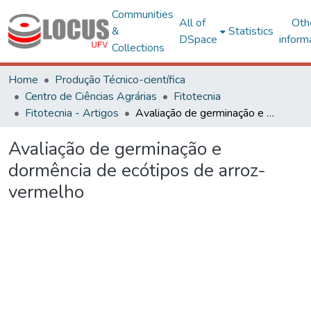
Communities
All of
Oth
&
Statistics
DSpace
inform
Collections
Home
Produção Técnico-científica
Centro de Ciências Agrárias
Fitotecnia
Fitotecnia - Artigos
Avaliação de germinação e dormência de ecótipos de arroz-vermelho
Avaliação de germinação e
dormência de ecótipos de arroz-
vermelho