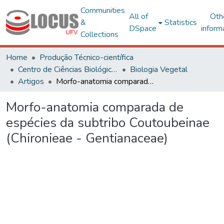
Communities
All of
Oth
&
Statistics
DSpace
inform
Collections
Home
Produção Técnico-científica
Centro de Ciências Biológicas e da Saúde
Biologia Vegetal
Artigos
Morfo-anatomia comparada de espécies da subtribo Coutoubeinae (Chironieae - Gentianaceae)
Morfo-anatomia comparada de
espécies da subtribo Coutoubeinae
(Chironieae - Gentianaceae)