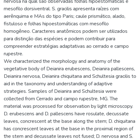
nervosa na qual são observadas folhas hipoestomáticas e
mesofilo dorsiventral. S. gracilis apresenta raízes com
aerênquima e MAs do tipo Paris; caule prismático, alado,
fistuloso e folhas hipoestomáticas com mesofilo
homogêneo. Caracteres anatômicos podem ser utilizados
para distinção das espécies e podem contribuir para
compreender estratégias adaptativas ao cerrado e campo
rupestre.
We characterized the morphology and anatomy of the
vegetative body of Deianira erubescens, Deianira pallescens,
Deianira nervosa, Deianira chiquitana and Schultesia gracilis to
aid in the taxonomy and understanding of adaptive
strategies. Samples of Deianira and Schultesia were
collected from Cerrado and campo rupestre, MG. The
material was processed for observation by light microscopy.
D. erubescens and D. pallescens have rosulate, decussate
leaves, concrescent at the base along the stem; D. chiquitana
has concrescent leaves at the base in the proximal region of
the stem and decussate leaves not fused; D. nervosa and S.