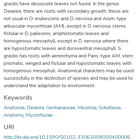
gracilis have decussate leaves not fused. In the genus
Deianira, there are roots with secondary growth, these are
not usual in D. erubescens and D. nervosa and Arum-type
arbuscular mycorrhizae (AM), except in D. nervosa; stems
fistular in D. pallecens; amphistomatic leaves and
homogenous mesophyll, except in D. nervosa where there
are hypostomatic leaves and dorsiventral mesophyll. S.
gracilis has roots with aerenchyma and Paris-type AM, stem
prismatic, winged and fistular and hypostomatic leaves with
homogenous mesophyll. Anatomical characters may be used
successfully in the distinction of species and may be used to
understand the adaptation to environment.
Keywords
Anatomia
,
Deianira
,
Gentianaceae
,
Micorriza
,
Schultesia
,
Anatomy
,
Mycorrhyzae
URI
http://dx.doi.org/10.1590/S0102-33062009000400006