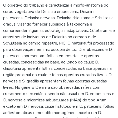
O objetivo do trabalho é caracterizar a morfo-anatomia do
corpo vegetativo de Deianira erubescens, Deianira
pallescens, Deianira nervosa, Deianira chiquitana e Schultesia
gracilis, visando fornecer subsídios à taxonomia e
compreender algumas estratégias adaptativas. Coletaram-se
amostras de indivíduos de Deianira no cerrado e de
Schultesia no campo rupestre, MG. O material foi processado
para observações em microscopia de luz. D. erubescens e D.
pallescens apresentam folhas em rosetas e opostas
cruzadas, concrescidas na base, ao longo do caule; D.
chiquitana apresenta folhas concrescidas na base apenas na
região proximal do caule e folhas opostas cruzadas livres; D.
nervosa e S. gracilis apresentam folhas opostas cruzadas
livres. No gênero Deianira são observadas raízes com
crescimento secundário, sendo não usual em D. erubescens e
D. nervosa e micorrizas arbusculares (MAs) do tipo Arum,
exceto em D. nervosa; caule fistuloso em D. pallecens; folhas
anfiestomáticas e mesofilo homogêneo, exceto em D.