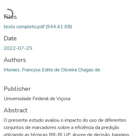
Loading...
Files
texto completo.pdf
(944.41 KB)
Date
2022-07-25
Authors
Moraes, Francyse Edite de Oliveira Chagas de
Publisher
Universidade Federal de Viçosa
Abstract
O presente estudo avaliou o impacto do uso de diferentes
conjuntos de marcadores sobre a eficiência da predição
utilizando as técnicas RR-BLUP, árvore de decisão, bagging,