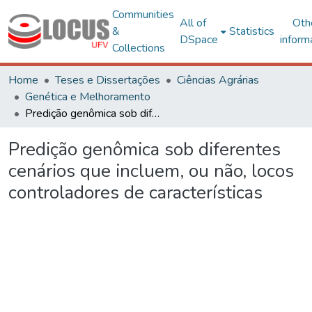
Communities
All of
Oth
&
Statistics
DSpace
inform
Collections
Home
Teses e Dissertações
Ciências Agrárias
Genética e Melhoramento
Predição genômica sob diferentes cenários que incluem, ou não, locos controladores de características
Predição genômica sob diferentes
cenários que incluem, ou não, locos
controladores de características