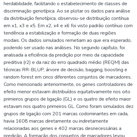
herdabilidade, facilitando o estabelecimento de classes de
discriminação genotípica. Ao se plotar os dados para análise
da distribuição fenotípica, observou-se distribuição contínua
em x1, x3 e x5. Em x2, x4 e x6 foi visto padrão contínuo com
tendência a estabilização e formação de duas regiões
modais. Os dados simulados remetiam ao que era esperado,
podendo ser usado nas análises. No segundo capítulo, foi
analisada a eficiência da predição por meio da capacidade
preditiva (r2) e da raiz do erro quadrado médio (REQM) das
técnicas RR-BLUP, árvore de decisão, bagging, boosting e
random forest em cinco diferentes conjuntos de marcadores.
Como mencionado anteriormente, os genes controladores de
efeito menor estavam distribuídos equitativamente nos oito
primeiros grupos de ligação (GL) e os quatro de efeito maior
estavam nos quatro primeiros GL. Como foram simulados dez
grupos de ligação com 201 marcas codominantes em cada,
havia 1608 marcas diretamente ou indiretamente
relacionadas aos genes e 402 marcas desnecessárias a
predição. A formação dos conjuntos de marcadores levou