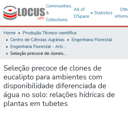
Communities
All of
Oth
&
Statistics
DSpace
inform
Collections
Home
Produção Técnico-científica
Centro de Ciências Agrárias
Engenharia Florestal
Engenharia Florestal - Artigos
Seleção precoce de clones de eucalipto para ambientes com disponibilidade diferenciada de água no solo: relações hídricas de plantas em tubetes
Seleção precoce de clones de
eucalipto para ambientes com
disponibilidade diferenciada de
água no solo: relações hídricas de
plantas em tubetes