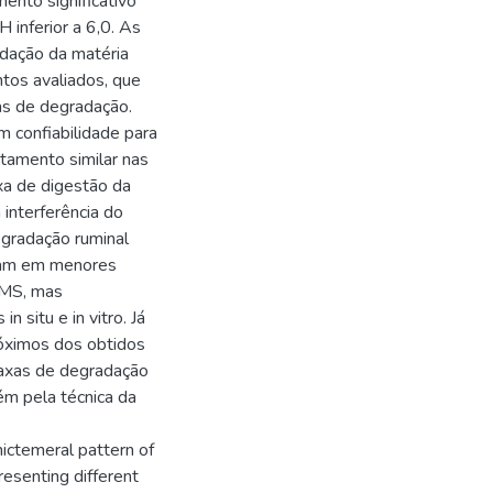
ento significativo
 inferior a 6,0. As
adação da matéria
tos avaliados, que
s de degradação.
 confiabilidade para
tamento similar nas
xa de digestão da
 interferência do
egradação ruminal
aram em menores
a MS, mas
n situ e in vitro. Já
óximos dos obtidos
 taxas de degradação
m pela técnica da
nictemeral pattern of
resenting different