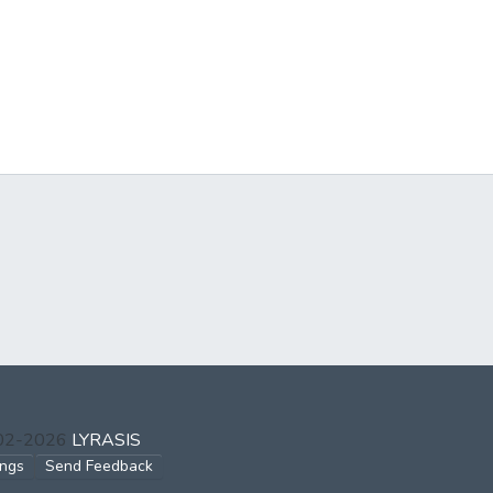
002-2026
LYRASIS
ings
Send Feedback