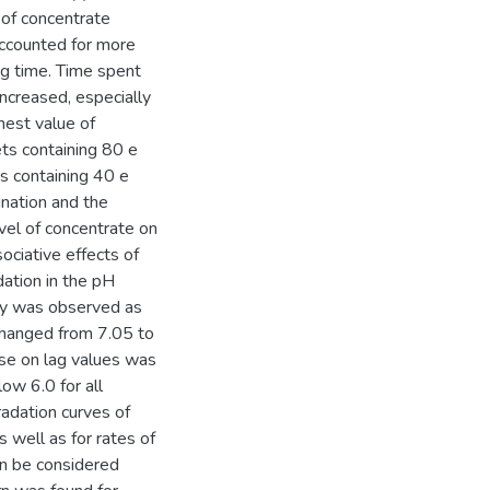
 of concentrate
accounted for more
g time. Time spent
ncreased, especially
est value of
ets containing 80 e
s containing 40 e
nation and the
level of concentrate on
sociative effects of
ation in the pH
ity was observed as
changed from 7.05 to
ease on lag values was
ow 6.0 for all
gradation curves of
s well as for rates of
n be considered