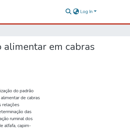
Log In
o alimentar em cabras
rização do padrão
 alimentar de cabras
s relações
determinação das
dação ruminal dos
 alfafa, capim-