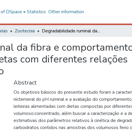
l of DSpace
Statistics
Other information
rias
Zootecnia
Degradabilidade ruminal da fibra e comportamento alimentar em cabras leiteiras recebendo dietas com diferentes relações volumoso:concentrado
nal da fibra e comportament
ietas com diferentes relações
o
Abstract
Os objetivos básicos do presente estudo foram a caracte
nictemeral do pH ruminal e a avaliação do comportamento
leiteiras alimentadas com dietas compostas por diferente
volumoso:concentrado, além buscar a caracterização e a 
estimativas dos parâmetros relativos à cinética de degra
carboidratos contidos nas amostras dos volumosos feno de