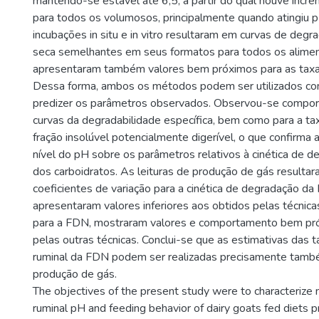
mantendo-se estável até 6,5, a partir do qual houve increm
para todos os volumosos, principalmente quando atingiu pH
incubações in situ e in vitro resultaram em curvas de degr
seca semelhantes em seus formatos para todos os alimen
apresentaram também valores bem próximos para as taxa
Dessa forma, ambos os métodos podem ser utilizados com
predizer os parâmetros observados. Observou-se compor
curvas da degradabilidade específica, bem como para a ta
fração insolúvel potencialmente digerível, o que confirma a
nível do pH sobre os parâmetros relativos à cinética de d
dos carboidratos. As leituras de produção de gás result
coeficientes de variação para a cinética de degradação d
apresentaram valores inferiores aos obtidos pelas técnicas i
para a FDN, mostraram valores e comportamento bem pr
pelas outras técnicas. Conclui-se que as estimativas das
ruminal da FDN podem ser realizadas precisamente també
produção de gás.
The objectives of the present study were to characterize 
ruminal pH and feeding behavior of dairy goats fed diets p