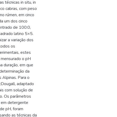
 técnicas in situ, in
inco cabras, com peso
 no rúmen, em cinco
da um dos cinco
entrado de 100:0,
adrado latino 5×5.
izar a variação dos
 todos os
erimentais, estes
oi mensurado o pH
ma duração, em que
 determinação da
as Alpinas. Para o
McDougall, adaptado
ais com solução de
do. Os parâmetros
ra em detergente
 de pH, foram
ando as técnicas da