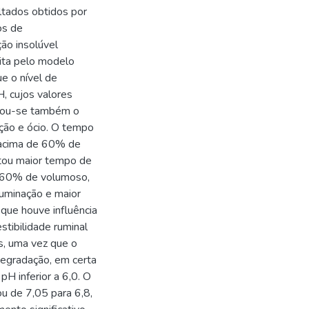
ltados obtidos por
os de
ção insolúvel
feita pelo modelo
ue o nível de
, cujos valores
rvou-se também o
ção e ócio. O tempo
s acima de 60% de
tou maior tempo de
e 60% de volumoso,
uminação e maior
 que houve influência
stibilidade ruminal
s, uma vez que o
degradação, em certa
pH inferior a 6,0. O
u de 7,05 para 6,8,