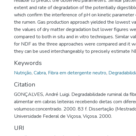
reliable to predict the observed parameters. Similar patte
extent and rate of degradation of the potentially digestible
which confirm the interference of pH on kinetic parameter 
the rumen. Gas production approach yielded the lowest vari
the values of dry matter degradation but lower figures w
compared to both in situ and in vitro techniques. Similar 
for NDF as the three approaches were compared and it w
they can be used interchangeably to precisely estimate N
Keywords
Nutrição
,
Cabra
,
Fibra em detergente neutro
,
Degradabili
Citation
GONÇALVES, André Luigi. Degradabilidade ruminal da fi
alimentar em cabras leiteiras recebendo dietas com difer
volumoso:concentrado. 2000. 83 f. Dissertação (Mestrad
Universidade Federal de Viçosa, Viçosa. 2000.
URI