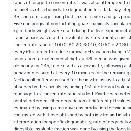
ratios of forage to concentrate. It was also attempted to
of kinetics of carbohydrate degradation for alfalfa hay, elep
85, and corn silage, using both in situ, in vitro and gas pr
Five non pregnant non lactating goats, ruminally cannulat
kg of body weight were used during the five experimental
Latin square was used to evaluate five treatments consis
concentrate ratio of 100:0, 80:20, 60:40, 40:60 e 20:80.
every 6h in order to reduce ruminal pH variation during a 2
adaptation to experimental diets, a 48h period was given
pH hourly for 24h, to be used as a covariate, following a s
behavior measured at every 10 minutes for the remaining 
McDougall buffer was used for the in vitro assay to adjus
observed in the animals, by adding 1M of citric acid soluti
roughage to xiconcentrate ratio studied. Kinetic parameter
neutral detergent fiber degradation at different pH value
estimated by using cumulative gas production technique an
contrasted with those obtained by both in vitro and in situ 
interpretation for specific degradability, rate of degradatio
digestible insoluble fraction was done by using the logisti