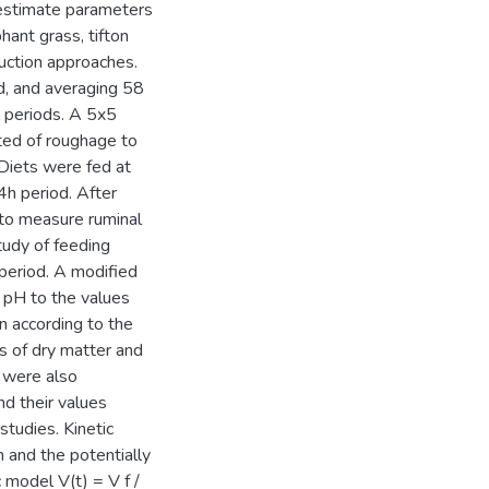
 estimate parameters
hant grass, tifton
oduction approaches.
ed, and averaging 58
 periods. A 5x5
ted of roughage to
 Diets were fed at
4h period. After
 to measure ruminal
tudy of feeding
period. A modified
t pH to the values
on according to the
s of dry matter and
s were also
d their values
studies. Kinetic
n and the potentially
c model V(t) = V f /