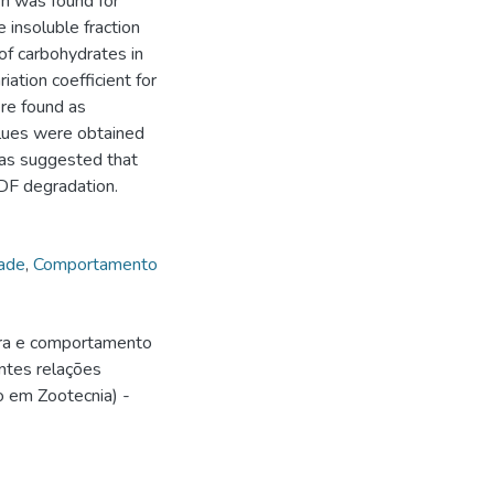
rn was found for
 insoluble fraction
of carbohydrates in
ation coefficient for
ere found as
values were obtained
as suggested that
DF degradation.
dade
,
Comportamento
bra e comportamento
entes relações
o em Zootecnia) -