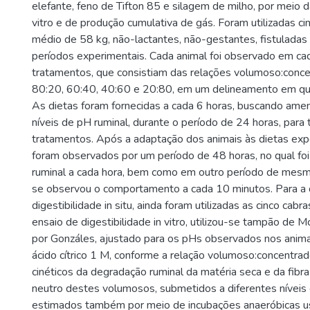
elefante, feno de Tifton 85 e silagem de milho, por meio das
vitro e de produção cumulativa de gás. Foram utilizadas c
médio de 58 kg, não-lactantes, não-gestantes, fistuladas
períodos experimentais. Cada animal foi observado em ca
tratamentos, que consistiam das relações volumoso:conc
80:20, 60:40, 40:60 e 20:80, em um delineamento em qu
As dietas foram fornecidas a cada 6 horas, buscando amen
níveis de pH ruminal, durante o período de 24 horas, para
tratamentos. Após a adaptação dos animais às dietas exp
foram observados por um período de 48 horas, no qual f
ruminal a cada hora, bem como em outro período de mes
se observou o comportamento a cada 10 minutos. Para a
digestibilidade in situ, ainda foram utilizadas as cinco cabr
ensaio de digestibilidade in vitro, utilizou-se tampão de 
por Gonzáles, ajustado para os pHs observados nos anim
ácido cítrico 1 M, conforme a relação volumoso:concentra
cinéticos da degradação ruminal da matéria seca e da fib
neutro destes volumosos, submetidos a diferentes níveis
estimados também por meio de incubações anaeróbicas us