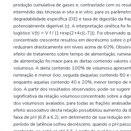
produção cumulativa de gases e, contrastado com os resu
intermédio das técnicas in sito e in vitro, para os parâmetr
degradabilidade específica (DE) e taxa de digestão da fra
potencialmente digerível (c). A interpretação cinética foi 
logístico V(t) = V f / (1+exp(2+4c(L-T))). Foi observado q
concentrado crescente resultou em decréscimo sobre o pH
reduziram drasticamente em níveis acima de 60%. Obse
efeito de tratamento sobre tempo de alimentação, rumina
de alimentação foi maior para as dietas contendo valore
volumoso. A dieta contendo 100% de volumoso apresen
ruminação e menor ócio, seguida daquelas contendo 80 
enquanto aquelas contendo 40 e 20%, menor tempo de r
ócio. A partir dos resultados observados, pode-se sugerir
significativa da relação volumoso:concentrado sobre a dige
dos volumosos avaliados, para todas as frações analisada
efeito associativo desta relação possibilitou aumento da 
faixa de pH (6,8 a 6,2), em detrimento de sua redução em 
período de latência sofreu decréscimo, quando o pH passo