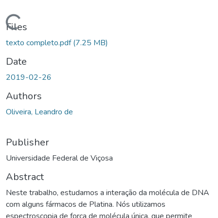
oading...
Files
texto completo.pdf
(7.25 MB)
Date
2019-02-26
Authors
Oliveira, Leandro de
Publisher
Universidade Federal de Viçosa
Abstract
Neste trabalho, estudamos a interação da molécula de DNA
com alguns fármacos de Platina. Nós utilizamos
espectroscopia de força de molécula única, que permite