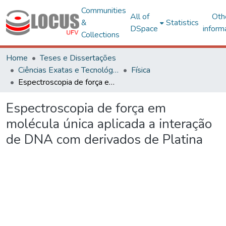
Communities
All of
Oth
&
Statistics
DSpace
inform
Collections
Home
Teses e Dissertações
Ciências Exatas e Tecnológicas
Física
Espectroscopia de força em molécula única aplicada a interação de DNA com derivados de Platina
Espectroscopia de força em
molécula única aplicada a interação
de DNA com derivados de Platina