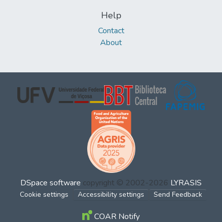
Help
Contact
About
DSpace software
copyright © 2002-2026
LYRASIS
Cookie settings
Accessibility settings
Send Feedback
COAR Notify