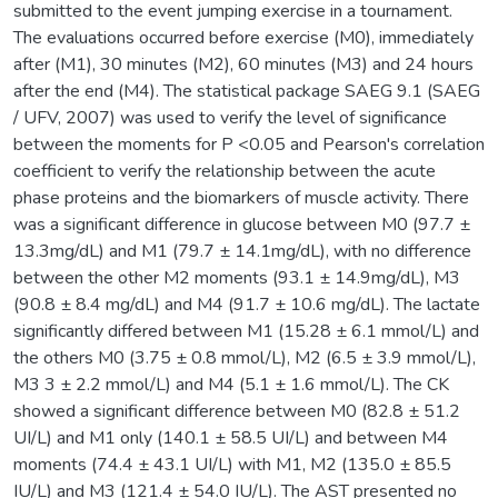
submitted to the event jumping exercise in a tournament.
The evaluations occurred before exercise (M0), immediately
after (M1), 30 minutes (M2), 60 minutes (M3) and 24 hours
after the end (M4). The statistical package SAEG 9.1 (SAEG
/ UFV, 2007) was used to verify the level of significance
between the moments for P <0.05 and Pearson's correlation
coefficient to verify the relationship between the acute
phase proteins and the biomarkers of muscle activity. There
was a significant difference in glucose between M0 (97.7 ±
13.3mg/dL) and M1 (79.7 ± 14.1mg/dL), with no difference
between the other M2 moments (93.1 ± 14.9mg/dL), M3
(90.8 ± 8.4 mg/dL) and M4 (91.7 ± 10.6 mg/dL). The lactate
significantly differed between M1 (15.28 ± 6.1 mmol/L) and
the others M0 (3.75 ± 0.8 mmol/L), M2 (6.5 ± 3.9 mmol/L),
M3 3 ± 2.2 mmol/L) and M4 (5.1 ± 1.6 mmol/L). The CK
showed a significant difference between M0 (82.8 ± 51.2
UI/L) and M1 only (140.1 ± 58.5 UI/L) and between M4
moments (74.4 ± 43.1 UI/L) with M1, M2 (135.0 ± 85.5
IU/L) and M3 (121.4 ± 54.0 IU/L). The AST presented no