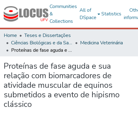
Communities
All of
Oth
&
Statistics
DSpace
inform
Collections
Home
Teses e Dissertações
Ciências Biológicas e da Saúde
Medicina Veterinária
Proteínas de fase aguda e sua relação com biomarcadores de atividade muscular de equinos submetidos a evento de hipismo clássico
Proteínas de fase aguda e sua
relação com biomarcadores de
atividade muscular de equinos
submetidos a evento de hipismo
clássico