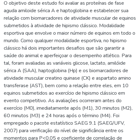
O objetivo deste estudo foi avaliar as proteínas de fase
aguda amiloide sérica A e haptoglobina e estabelecer sua
relação com biomarcadores de atividade muscular de equinos
submetidos à atividade de hipismo clássico. Modalidade
esportiva que envolve o maior número de equinos em todo o
mundo. Como qualquer modalidade esportiva, no hipismo
clássico há dois importantes desafios que são garantir a
saúde do animal e aperfeiçoar o desempenho atlético. Para
tal, foram avaliadas as variáveis glicose, lactato, amilóide
sérica A (SAA), haptoglobina (Hp) e os biomarcadores de
atividade muscular creatino quinase (CK) e aspartato amino
transferase (AST), bem como a relação entre eles, em 10
equinos submetidos ao exercício de hipismo clássico em
evento competitivo. As avaliações ocorreram antes do
exercício (M0), imediatamente após (M1), 30 minutos (M2),
60 minutos (M3) e 24 horas após o término (M4). Foi
empregado o pacote estatístico SAEG 9.1 (SAEG/UFV,
2007) para verificação do nível de significância entre os
momentos para P<0,05 e coeficiente de correlação de