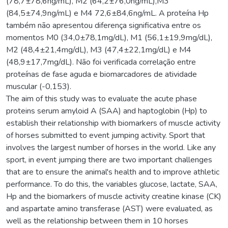
(78,7±78,6ng/mL), M2 (64,2±76,0ng/mL),M3
(84,5±74,9ng/mL) e M4 72,6±84,6ng/mL. A proteína Hp
também não apresentou diferença significativa entre os
momentos M0 (34,0±78,1mg/dL), M1 (56,1±19,9mg/dL),
M2 (48,4±21,4mg/dL), M3 (47,4±22,1mg/dL) e M4
(48,9±17,7mg/dL). Não foi verificada correlação entre
proteínas de fase aguda e biomarcadores de atividade
muscular (-0,153).
The aim of this study was to evaluate the acute phase
proteins serum amyloid A (SAA) and haptoglobin (Hp) to
establish their relationship with biomarkers of muscle activity
of horses submitted to event jumping activity. Sport that
involves the largest number of horses in the world. Like any
sport, in event jumping there are two important challenges
that are to ensure the animal's health and to improve athletic
performance. To do this, the variables glucose, lactate, SAA,
Hp and the biomarkers of muscle activity creatine kinase (CK)
and aspartate amino transferase (AST) were evaluated, as
well as the relationship between them in 10 horses