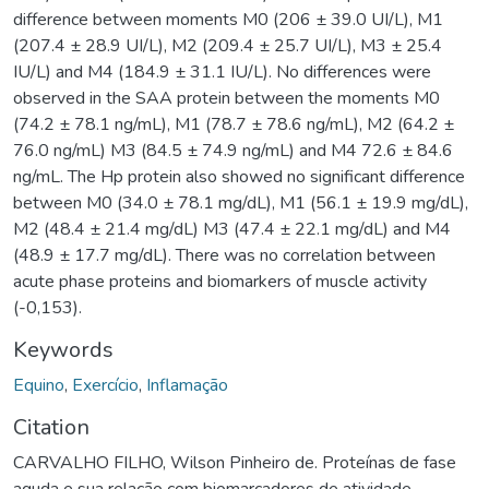
difference between moments M0 (206 ± 39.0 UI/L), M1
(207.4 ± 28.9 UI/L), M2 (209.4 ± 25.7 UI/L), M3 ± 25.4
IU/L) and M4 (184.9 ± 31.1 IU/L). No differences were
observed in the SAA protein between the moments M0
(74.2 ± 78.1 ng/mL), M1 (78.7 ± 78.6 ng/mL), M2 (64.2 ±
76.0 ng/mL) M3 (84.5 ± 74.9 ng/mL) and M4 72.6 ± 84.6
ng/mL. The Hp protein also showed no significant difference
between M0 (34.0 ± 78.1 mg/dL), M1 (56.1 ± 19.9 mg/dL),
M2 (48.4 ± 21.4 mg/dL) M3 (47.4 ± 22.1 mg/dL) and M4
(48.9 ± 17.7 mg/dL). There was no correlation between
acute phase proteins and biomarkers of muscle activity
(-0,153).
Keywords
Equino
,
Exercício
,
Inflamação
Citation
CARVALHO FILHO, Wilson Pinheiro de. Proteínas de fase
aguda e sua relação com biomarcadores de atividade