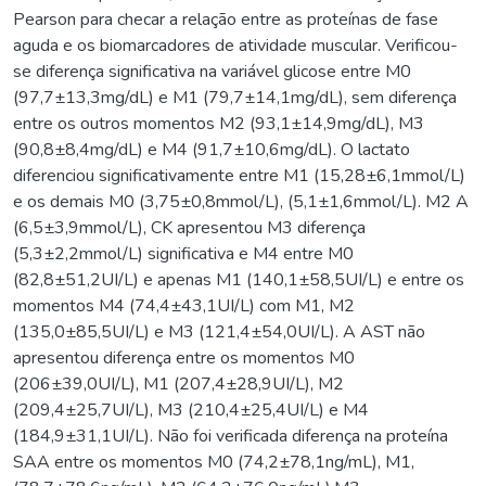
Pearson para checar a relação entre as proteínas de fase
aguda e os biomarcadores de atividade muscular. Verificou-
se diferença significativa na variável glicose entre M0
(97,7±13,3mg/dL) e M1 (79,7±14,1mg/dL), sem diferença
entre os outros momentos M2 (93,1±14,9mg/dL), M3
(90,8±8,4mg/dL) e M4 (91,7±10,6mg/dL). O lactato
diferenciou significativamente entre M1 (15,28±6,1mmol/L)
e os demais M0 (3,75±0,8mmol/L), (5,1±1,6mmol/L). M2 A
(6,5±3,9mmol/L), CK apresentou M3 diferença
(5,3±2,2mmol/L) significativa e M4 entre M0
(82,8±51,2UI/L) e apenas M1 (140,1±58,5UI/L) e entre os
momentos M4 (74,4±43,1UI/L) com M1, M2
(135,0±85,5UI/L) e M3 (121,4±54,0UI/L). A AST não
apresentou diferença entre os momentos M0
(206±39,0UI/L), M1 (207,4±28,9UI/L), M2
(209,4±25,7UI/L), M3 (210,4±25,4UI/L) e M4
(184,9±31,1UI/L). Não foi verificada diferença na proteína
SAA entre os momentos M0 (74,2±78,1ng/mL), M1,