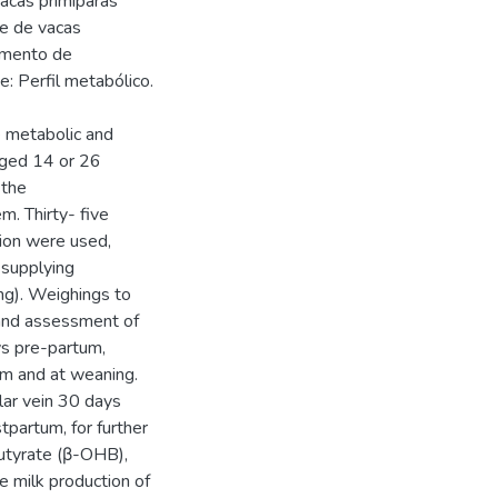
acas primíparas
e de vacas
imento de
: Perfil metabólico.
e metabolic and
aged 14 or 26
 the
m. Thirty- five
ion were used,
 supplying
ing). Weighings to
 and assessment of
s pre-partum,
um and at weaning.
lar vein 30 days
tpartum, for further
butyrate (β-OHB),
e milk production of