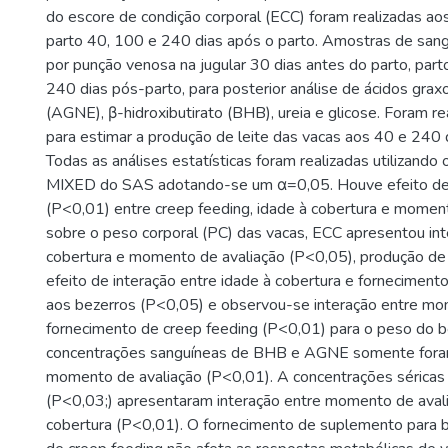
do escore de condição corporal (ECC) foram realizadas aos
parto 40, 100 e 240 dias após o parto. Amostras de san
por punção venosa na jugular 30 dias antes do parto, par
240 dias pós-parto, para posterior análise de ácidos grax
(AGNE), β-hidroxibutirato (BHB), ureia e glicose. Foram r
para estimar a produção de leite das vacas aos 40 e 240 
Todas as análises estatísticas foram realizadas utilizando
MIXED do SAS adotando-se um α=0,05. Houve efeito de i
(P<0,01) entre creep feeding, idade à cobertura e momen
sobre o peso corporal (PC) das vacas, ECC apresentou int
cobertura e momento de avaliação (P<0,05), produção de 
efeito de interação entre idade à cobertura e forneciment
aos bezerros (P<0,05) e observou-se interação entre mo
fornecimento de creep feeding (P<0,01) para o peso do b
concentrações sanguíneas de BHB e AGNE somente fora
momento de avaliação (P<0,01). A concentrações séricas d
(P<0,03;) apresentaram interação entre momento de avali
cobertura (P<0,01). O fornecimento de suplemento para 