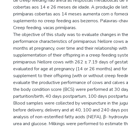
de creep feeding não afeta as respostas metabólicas de v
cobertas aos 14 e 26 meses de idade. A produção de leit
primíparas cobertas aos 14 meses aumenta com o fornec
suplemento no creep feeding aos bezerros. Palavras-chave
Creep feeding. vacas primíparas.
The objective of this study was to evaluate changes in th
performance characteristics of primiparous Nellore cows 
months at pregnancy, over time and their relationship with
supplementation of their offspring in a creep feeding syste
primiparous Nellore cows with 262 ± 7.19 days of gestat
evaluated for age at pregnancy (14 or 26 months) and for
supplement to their offspring (with or without creep feed
evaluate the productive performance of cows and calves
the body condition score (BCS) were performed at 30 day
parturition/birth, 40 days postpartum, 100 days postpart
Blood samples were collected by venipuncture in the jugu
before delivery, delivery and at 40, 100 and 240 days pos
analysis of non-esterified fatty acids (NEFA), β- hydroxy
urea and glucose. Milkings were performed to estimate th