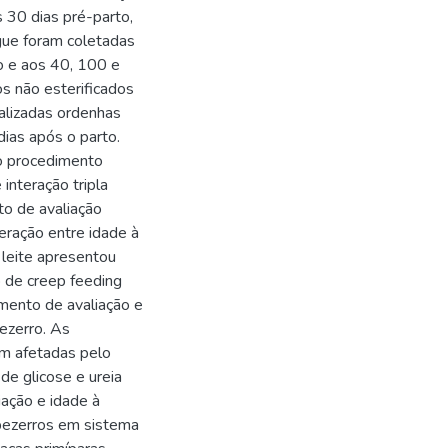
 30 dias pré-parto,
gue foram coletadas
to e aos 40, 100 e
os não esterificados
ealizadas ordenhas
dias após o parto.
 o procedimento
nteração tripla
to de avaliação
eração entre idade à
leite apresentou
o de creep feeding
mento de avaliação e
ezerro. As
m afetadas pelo
e glicose e ureia
ação e idade à
bezerros em sistema