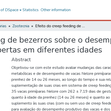
l of DSpace
Statistics
Other information
rias
Zootecnia
Efeito do creep feeding de bezerros sobre o desempenho de vacas Nelore primíparas cobertas em diferentes idades
ing de bezerros sobre o dese
ertas em diferentes idades
Abstract
Objetivou-se com este estudo avaliar mudanças das caract
metabólicas e de desempenho de vacas Nelore primípara
prenhez de 14 ou 26 meses, ao longo do tempo e sua rel
suplementação de suas crias em sistema de creep feeding.
35 vacas primíparas Nelore com 262 ± 7,19 dias de gesta
quanto à idade da prenhez (14 ou 26 meses) e quanto ao
suplemento às suas crias (com ou sem uso de creep feed
para avaliação do desempenho produtivo das vacas e dos 