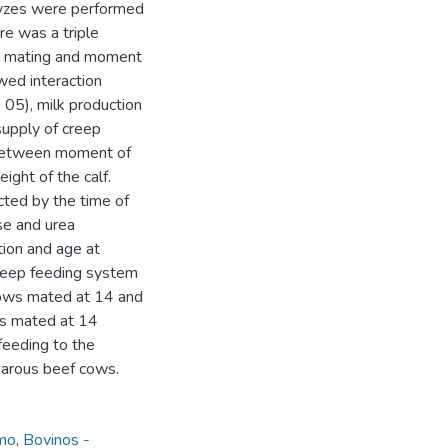
alyzes were performed
e was a triple
at mating and moment
wed interaction
05), milk production
supply of creep
 between moment of
ight of the calf.
ted by the time of
se and urea
ion and age at
creep feeding system
cows mated at 14 and
ws mated at 14
feeding to the
parous beef cows.
smo
,
Bovinos -