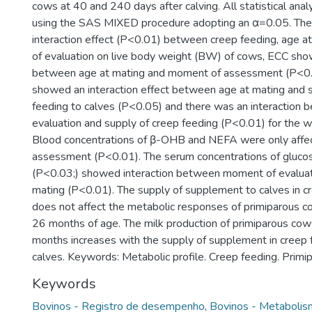
cows at 40 and 240 days after calving. All statistical an
using the SAS MIXED procedure adopting an α=0.05. Ther
interaction effect (P<0.01) between creep feeding, age 
of evaluation on live body weight (BW) of cows, ECC sho
between age at mating and moment of assessment (P<0. 
showed an interaction effect between age at mating and 
feeding to calves (P<0.05) and there was an interaction
evaluation and supply of creep feeding (P<0.01) for the we
Blood concentrations of β-OHB and NEFA were only affec
assessment (P<0.01). The serum concentrations of gluco
(P<0.03;) showed interaction between moment of evaluat
mating (P<0.01). The supply of supplement to calves in 
does not affect the metabolic responses of primiparous 
26 months of age. The milk production of primiparous co
months increases with the supply of supplement in creep 
calves. Keywords: Metabolic profile. Creep feeding. Primi
Keywords
Bovinos - Registro de desempenho
,
Bovinos - Metaboli