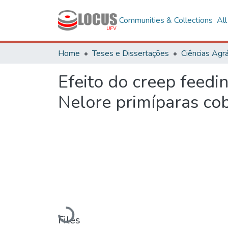
Communities & Collections
Al
Home
Teses e Dissertações
Ciências Agrá
Efeito do creep feed
Nelore primíparas cob
Loading...
Files