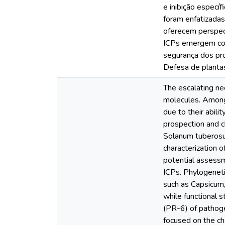
e inibição especí
foram enfatizada
oferecem perspect
ICPs emergem como
segurança dos pro
Defesa de plantas
The escalating ne
molecules. Among 
due to their abili
prospection and c
Solanum tuberosum
characterization o
potential assessm
ICPs. Phylogeneti
such as Capsicum, 
while functional 
(PR-6) of pathoge
focused on the ch