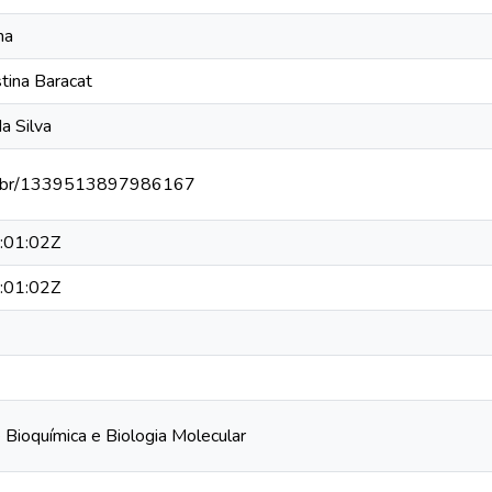
ma
stina Baracat
a Silva
npq.br/1339513897986167
:01:02Z
:01:02Z
Bioquímica e Biologia Molecular