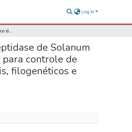
Log In
Potencial biotecnológico de inibidores de carboxipeptidase de Solanum melongena (ICP-SMEL) e Solanum tuberosum (PCI) para controle de fitopatógenos: estudos de caracterização, estruturais, filogenéticos e antimicrobianos
peptidase de Solanum
para controle de
s, filogenéticos e