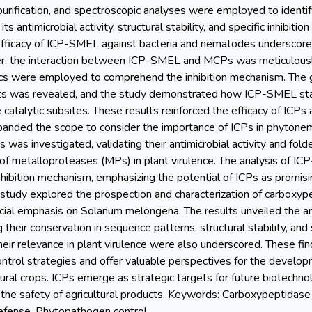
urification, and spectroscopic analyses were employed to identi
ts antimicrobial activity, structural stability, and specific inhibi
fficacy of ICP-SMEL against bacteria and nematodes underscored 
pter, the interaction between ICP-SMEL and MCPs was meticulous
cs were employed to comprehend the inhibition mechanism. The g
ts was revealed, and the study demonstrated how ICP-SMEL stab
e catalytic subsites. These results reinforced the efficacy of ICP
panded the scope to consider the importance of ICPs in phytone
 was investigated, validating their antimicrobial activity and fold
 of metalloproteases (MPs) in plant virulence. The analysis of IC
nhibition mechanism, emphasizing the potential of ICPs as promi
s study explored the prospection and characterization of carboxyp
ecial emphasis on Solanum melongena. The results unveiled the an
 their conservation in sequence patterns, structural stability, an
heir relevance in plant virulence were also underscored. These fi
trol strategies and offer valuable perspectives for the develop
ural crops. ICPs emerge as strategic targets for future biotechnol
the safety of agricultural products. Keywords: Carboxypeptidase i
defense. Phytopathogen control.