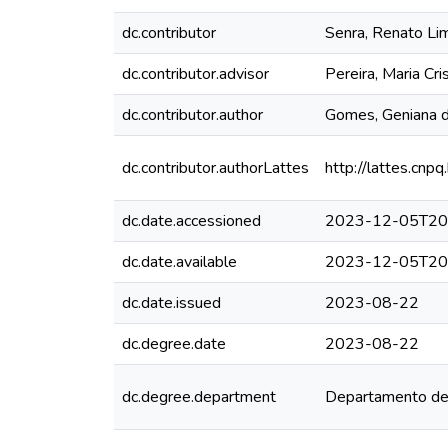
dc.contributor
Senra, Renato Li
dc.contributor.advisor
Pereira, Maria Cri
dc.contributor.author
Gomes, Geniana d
dc.contributor.authorLattes
http://lattes.c
dc.date.accessioned
2023-12-05T20
dc.date.available
2023-12-05T20
dc.date.issued
2023-08-22
dc.degree.date
2023-08-22
dc.degree.department
Departamento de 