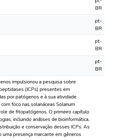
pt-
BR
pt-
BR
pt-
BR
pt-
BR
genos impulsionou a pesquisa sobre
ipeptidases (ICPs) presentes em
das por patógenos e à sua atividade
s, com foco nas solanáceas Solanum
le de fitopatógenos. O primeiro capítulo
ias, incluindo análises de bioinformática,
 distribuição e conservação desses ICPs. As
ndo uma presença marcante em gêneros