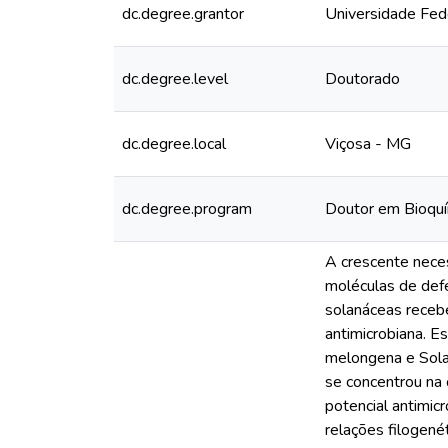
dc.degree.grantor
Universidade Fed
dc.degree.level
Doutorado
dc.degree.local
Viçosa - MG
dc.degree.program
Doutor em Bioquí
A crescente neces
moléculas de defe
solanáceas recebe
antimicrobiana. E
melongena e Sola
se concentrou na 
potencial antimicr
relações filogené