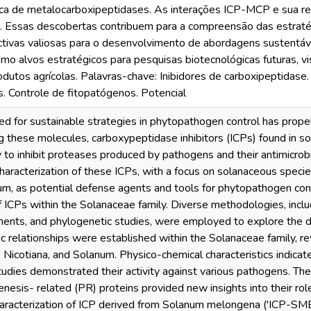
fica de metalocarboxipeptidases. As interações ICP-MCP e sua re
s. Essas descobertas contribuem para a compreensão das estraté
ivas valiosas para o desenvolvimento de abordagens sustentávei
 alvos estratégicos para pesquisas biotecnológicas futuras, vi
dutos agrícolas. Palavras-chave: Inibidores de carboxipeptidase.
. Controle de fitopatógenos. Potencial
ed for sustainable strategies in phytopathogen control has propel
these molecules, carboxypeptidase inhibitors (ICPs) found in s
ty to inhibit proteases produced by pathogens and their antimicrobi
haracterization of these ICPs, with a focus on solanaceous spe
, as potential defense agents and tools for phytopathogen contr
f ICPs within the Solanaceae family. Diverse methodologies, includ
ents, and phylogenetic studies, were employed to explore the di
c relationships were established within the Solanaceae family, r
Nicotiana, and Solanum. Physico-chemical characteristics indicated
studies demonstrated their activity against various pathogens. The
nesis- related (PR) proteins provided new insights into their ro
aracterization of ICP derived from Solanum melongena ('ICP-SMEL