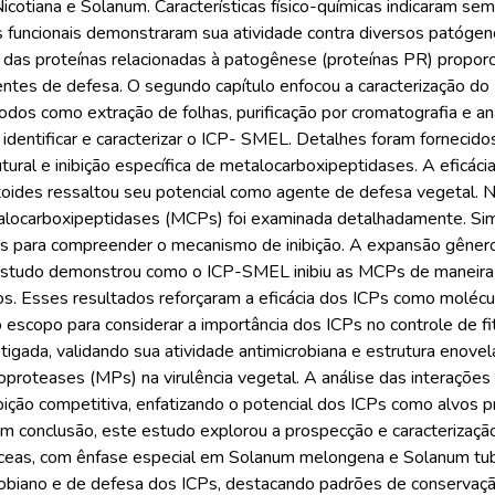
cotiana e Solanum. Características físico-químicas indicaram se
 funcionais demonstraram sua atividade contra diversos patóge
 das proteínas relacionadas à patogênese (proteínas PR) propor
ntes de defesa. O segundo capítulo enfocou a caracterização d
os como extração de folhas, purificação por cromatografia e an
dentificar e caracterizar o ICP- SMEL. Detalhes foram fornecidos
utural e inibição específica de metalocarboxipeptidases. A efic
oides ressaltou seu potencial como agente de defesa vegetal. No 
ocarboxipeptidases (MCPs) foi examinada detalhadamente. Simu
 para compreender o mecanismo de inibição. A expansão gênero-
 estudo demonstrou como o ICP-SMEL inibiu as MCPs de maneira 
icos. Esses resultados reforçaram a eficácia dos ICPs como moléc
o escopo para considerar a importância dos ICPs no controle de 
stigada, validando sua atividade antimicrobiana e estrutura enove
oproteases (MPs) na virulência vegetal. A análise das interaçõe
bição competitiva, enfatizando o potencial dos ICPs como alvos
m conclusão, este estudo explorou a prospecção e caracterizaçã
áceas, com ênfase especial em Solanum melongena e Solanum tu
robiano e de defesa dos ICPs, destacando padrões de conservação