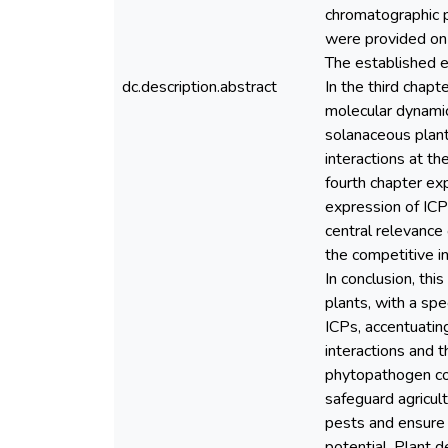
chromatographic p
were provided on i
The established e
dc.description.abstract
In the third cha
molecular dynami
solanaceous plan
interactions at th
fourth chapter ex
expression of ICPs
central relevance
the competitive i
In conclusion, thi
plants, with a sp
ICPs, accentuating
interactions and t
phytopathogen con
safeguard agricult
pests and ensure 
potential. Plant 