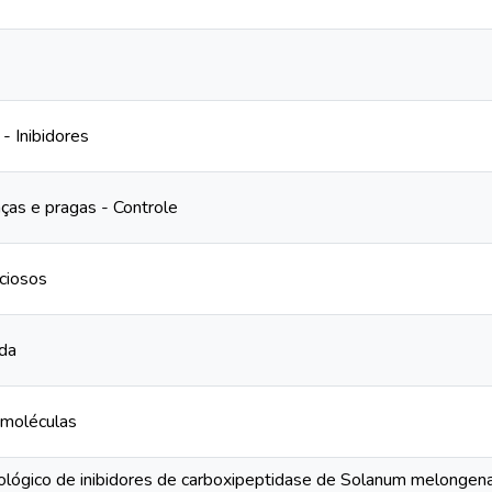
- Inibidores
ças e pragas - Controle
ciosos
ada
omoléculas
nológico de inibidores de carboxipeptidase de Solanum melonge