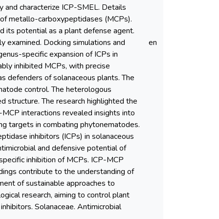
fy and characterize ICP-SMEL. Details
tion of metallo-carboxypeptidases (MCPs).
its potential as a plant defense agent.
ly examined. Docking simulations and
en
enus-specific expansion of ICPs in
ly inhibited MCPs, with precise
s as defenders of solanaceous plants. The
matode control. The heterologous
ed structure. The research highlighted the
P-MCP interactions revealed insights into
sing targets in combating phytonematodes.
eptidase inhibitors (ICPs) in solanaceous
timicrobial and defensive potential of
d specific inhibition of MCPs. ICP-MCP
ndings contribute to the understanding of
ment of sustainable approaches to
ogical research, aiming to control plant
nhibitors. Solanaceae. Antimicrobial