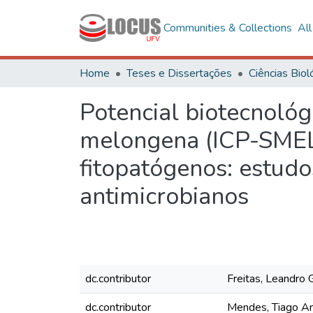
Communities & Collections
Al
Home
Teses e Dissertações
Potencial biotecnológ
melongena (ICP-SMEL)
fitopatógenos: estudos
antimicrobianos
dc.contributor
Freitas, Leandro 
dc.contributor
Mendes, Tiago An