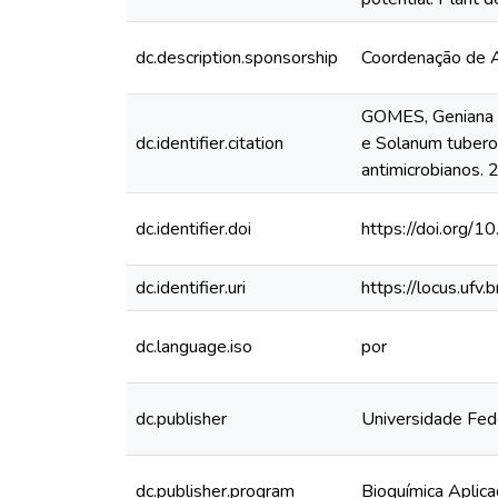
dc.description.sponsorship
Coordenação de A
GOMES, Geniana d
dc.identifier.citation
e Solanum tuberos
antimicrobianos. 
dc.identifier.doi
https://doi.org/
dc.identifier.uri
https://locus.uf
dc.language.iso
por
dc.publisher
Universidade Fed
dc.publisher.program
Bioquímica Aplic