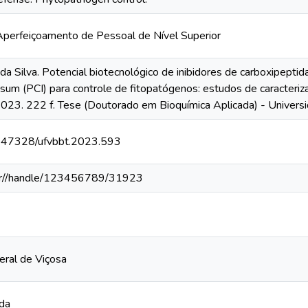
perfeiçoamento de Pessoal de Nível Superior
a Silva. Potencial biotecnológico de inibidores de carboxipep
um (PCI) para controle de fitopatógenos: estudos de caracterizaç
2023. 222 f. Tese (Doutorado em Bioquímica Aplicada) - Univers
10.47328/ufvbbt.2023.593
v.br//handle/123456789/31923
eral de Viçosa
ada