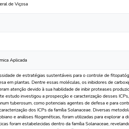
eral de Viçosa
mica Aplicada
sidade de estratégias sustentáveis para o controle de fitopató
sa em plantas. Dentre essas moléculas, os inibidores de carbox
ram atenção devido à sua habilidade de inibir proteases produzi
ste estudo investigou a prospecção e caracterização desses ICP
num tuberosum, como potenciais agentes de defesa e para contro
caracterização dos ICPs da família Solanaceae. Diversas metodolog
obiano e análises filogenéticas, foram utilizadas para explorar a
ticas foram estabelecidas dentro da família Solanaceae, revela