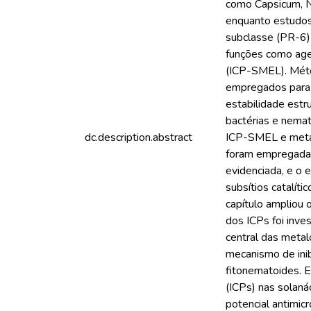
como Capsicum, Ni
enquanto estudos
subclasse (PR-6)
funções como age
(ICP-SMEL). Métod
empregados para i
estabilidade estr
bactérias e nemat
dc.description.abstract
ICP-SMEL e metal
foram empregadas
evidenciada, e o
subsítios catalít
capítulo ampliou 
dos ICPs foi inve
central das metal
mecanismo de ini
fitonematoides. E
(ICPs) nas solan
potencial antimic