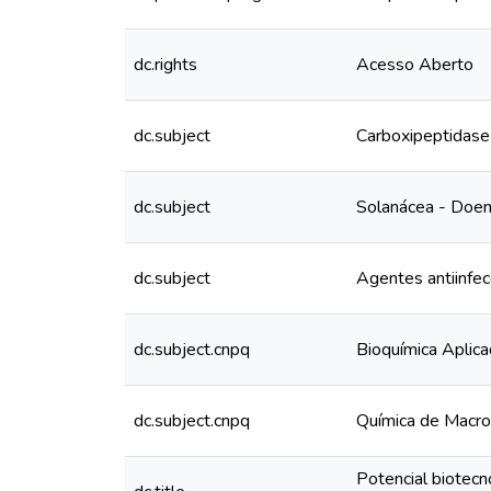
dc.rights
Acesso Aberto
dc.subject
Carboxipeptidase 
dc.subject
Solanácea - Doen
dc.subject
Agentes antiinfec
dc.subject.cnpq
Bioquímica Aplic
dc.subject.cnpq
Química de Macr
Potencial biotec