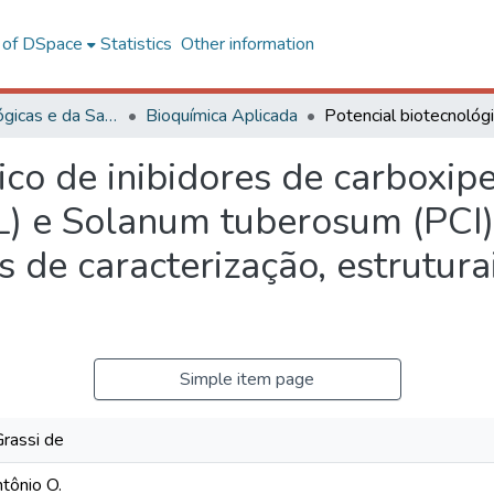
l of DSpace
Statistics
Other information
Ciências Biológicas e da Saúde
Bioquímica Aplicada
ico de inibidores de carboxi
 e Solanum tuberosum (PCI) 
 de caracterização, estruturai
Simple item page
Grassi de
tônio O.