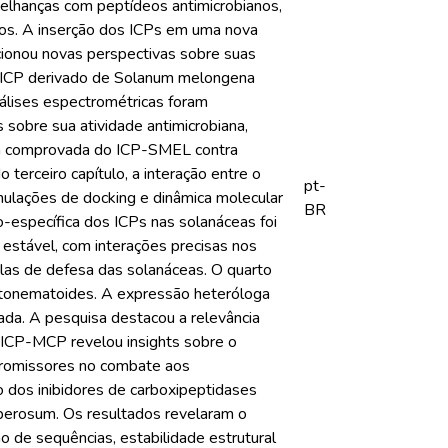
melhanças com peptídeos antimicrobianos,
nos. A inserção dos ICPs em uma nova
cionou novas perspectivas sobre suas
o ICP derivado de Solanum melongena
álises espectrométricas foram
 sobre sua atividade antimicrobiana,
ácia comprovada do ICP-SMEL contra
terceiro capítulo, a interação entre o
pt-
lações de docking e dinâmica molecular
BR
específica dos ICPs nas solanáceas foi
estável, com interações precisas nos
ulas de defesa das solanáceas. O quarto
fitonematoides. A expressão heteróloga
lada. A pesquisa destacou a relevância
s ICP-MCP revelou insights sobre o
 promissores no combate aos
o dos inibidores de carboxipeptidases
berosum. Os resultados revelaram o
 de sequências, estabilidade estrutural