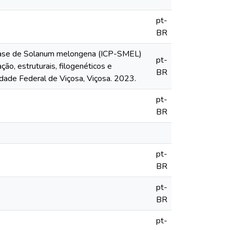
pt-
BR
tidase de Solanum melongena (ICP-SMEL)
pt-
ão, estruturais, filogenéticos e
BR
idade Federal de Viçosa, Viçosa. 2023.
pt-
BR
pt-
BR
pt-
BR
pt-