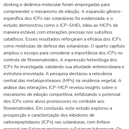
docking e dinâmica molecular foram empregadas para
compreender o mecanismo de inibição. A expansão gênero-
específica dos ICPs nas solanáceas foi evidenciada, e o
estudo demonstrou como o ICP-SMEL inibiu as MCPs de
maneira estável, com interações precisas nos subsítios
catalíticos. Esses resultados reforçaram a eficácia dos ICPs
como moléculas de defesa das solanáceas. O quarto capítulo
ampliou o escopo para considerar a importância dos ICPs no
controle de fitonematoides. A expressão heteróloga dos
ICPs foi investigada, validando sua atividade antimicrobiana e
estrutura enovelada. A pesquisa destacou a relevância
central das metaloproteases (MPs) na virulência vegetal. A
análise das interações ICP-MCP revelou insights sobre o
mecanismo de inibição competitiva, enfatizando o potencial
dos ICPs como alvos promissores no combate aos
fitonematoides. Em conclusão, este estudo explorou a
prospecção e caracterização dos inibidores de
carboxipeptidases (ICPs) nas solanáceas, com ênfase
especial em Solanum melongena e Solanum tuberosum. Os