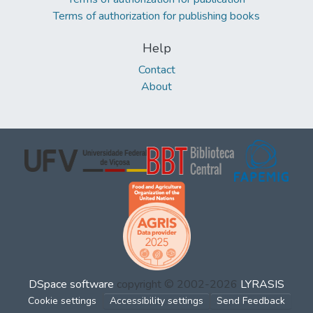
Terms of authorization for publishing books
Help
Contact
About
DSpace software
copyright © 2002-2026
LYRASIS
Cookie settings
Accessibility settings
Send Feedback