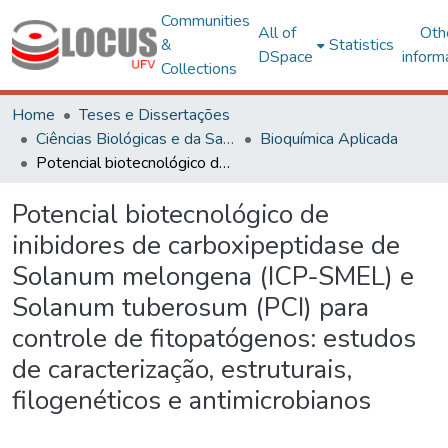
Communities
All of
Oth
&
Statistics
DSpace
inform
Collections
Home
Teses e Dissertações
Ciências Biológicas e da Saúde
Bioquímica Aplicada
Potencial biotecnológico de inibidores de carboxipeptidase de Solanum melongena (ICP-SMEL) e Solanum tuberosum (PCI) para controle de fitopatógenos: estudos de caracterização, estruturais, filogenéticos e antimicrobianos
Potencial biotecnológico de
inibidores de carboxipeptidase de
Solanum melongena (ICP-SMEL) e
Solanum tuberosum (PCI) para
controle de fitopatógenos: estudos
de caracterização, estruturais,
filogenéticos e antimicrobianos