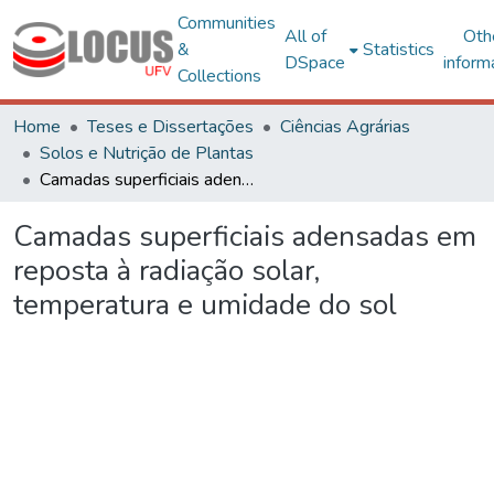
Communities
All of
Oth
&
Statistics
DSpace
inform
Collections
Home
Teses e Dissertações
Ciências Agrárias
Solos e Nutrição de Plantas
Camadas superficiais adensadas em reposta à radiação solar, temperatura e umidade do sol
Camadas superficiais adensadas em
reposta à radiação solar,
temperatura e umidade do sol