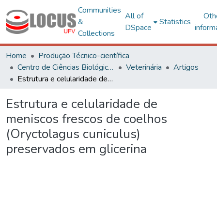
Communities
All of
Oth
&
Statistics
DSpace
inform
Collections
Home
Produção Técnico-científica
Centro de Ciências Biológicas e da Saúde
Veterinária
Artigos
Estrutura e celularidade de meniscos frescos de coelhos (Oryctolagus cuniculus) preservados em glicerina
Estrutura e celularidade de
meniscos frescos de coelhos
(Oryctolagus cuniculus)
preservados em glicerina