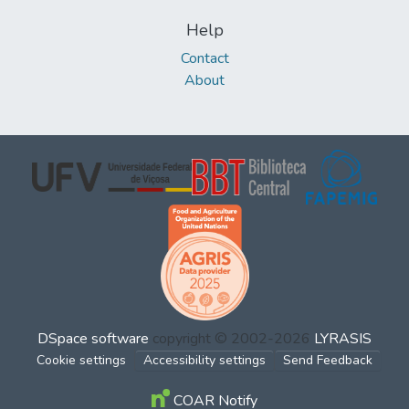
Help
Contact
About
DSpace software
copyright © 2002-2026
LYRASIS
Cookie settings
Accessibility settings
Send Feedback
COAR Notify