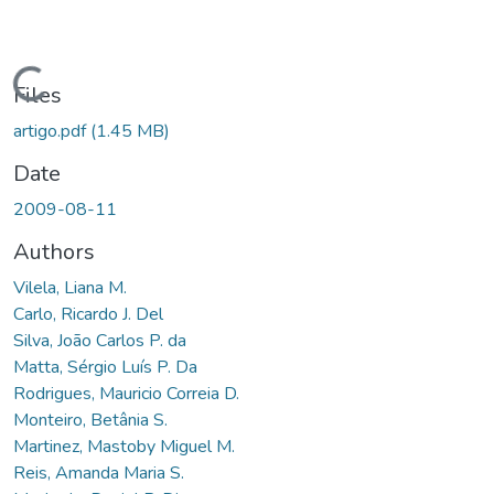
Loading...
Files
artigo.pdf
(1.45 MB)
Date
2009-08-11
Authors
Vilela, Liana M.
Carlo, Ricardo J. Del
Silva, João Carlos P. da
Matta, Sérgio Luís P. Da
Rodrigues, Mauricio Correia D.
Monteiro, Betânia S.
Martinez, Mastoby Miguel M.
Reis, Amanda Maria S.