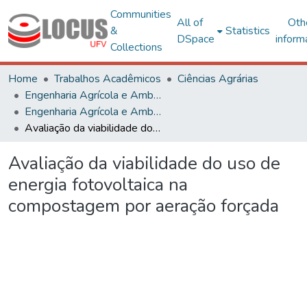
Communities
All of
Oth
&
Statistics
DSpace
inform
Collections
Home
Trabalhos Acadêmicos
Ciências Agrárias
Engenharia Agrícola e Ambiental
Engenharia Agrícola e Ambiental - TCCs de Graduação
Avaliação da viabilidade do uso de energia fotovoltaica na compostagem por aeração forçada
Avaliação da viabilidade do uso de
energia fotovoltaica na
compostagem por aeração forçada