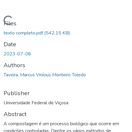
Loading...
Files
texto completo.pdf
(542.15 KB)
Date
2023-07-06
Authors
Taveira, Marcus Vinícius Monteiro Toledo
Publisher
Universidade Federal de Viçosa
Abstract
A compostagem é um processo biológico que ocorre em
condições controladas. Dentre os vários métodos de