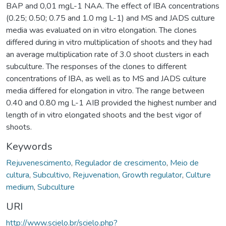
BAP and 0,01 mgL-1 NAA. The effect of IBA concentrations
(0.25; 0.50; 0.75 and 1.0 mg L-1) and MS and JADS culture
media was evaluated on in vitro elongation. The clones
differed during in vitro multiplication of shoots and they had
an average multiplication rate of 3.0 shoot clusters in each
subculture. The responses of the clones to different
concentrations of IBA, as well as to MS and JADS culture
media differed for elongation in vitro. The range between
0.40 and 0.80 mg L-1 AIB provided the highest number and
length of in vitro elongated shoots and the best vigor of
shoots.
Keywords
Rejuvenescimento
,
Regulador de crescimento
,
Meio de
cultura
,
Subcultivo
,
Rejuvenation
,
Growth regulator
,
Culture
medium
,
Subculture
URI
http://www.scielo.br/scielo.php?