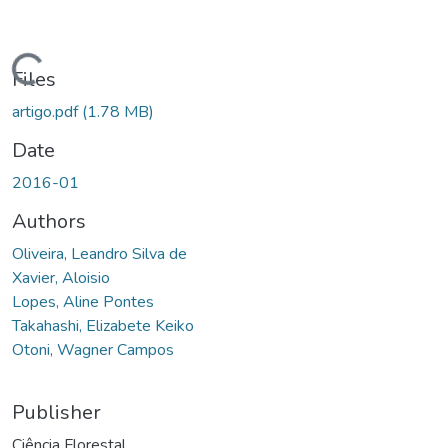
oading...
Files
artigo.pdf
(1.78 MB)
Date
2016-01
Authors
Oliveira, Leandro Silva de
Xavier, Aloisio
Lopes, Aline Pontes
Takahashi, Elizabete Keiko
Otoni, Wagner Campos
Publisher
Ciência Florestal