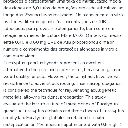
brotações e apresentaram uma taxa de multiplicação média
dos clones de 3,0 tufos de brotações em cada subcultivo, ao
longo dos 25subcultivos realizados. No alongamento in vitro,
os clones diferiram quanto às concentrações de AIB
adequadas para provocar o alongamento, bem como em
relação aos meios de cultura MS e JADS. O intervalo médio
entre 0,40 e 0,80 mg L -1 de AIB proporcionou o maior
número e comprimento das brotações alongadas in vitro e
com maior vigor.
Eucalyptus globulus hybrids represent an excellent
alternative to the pulp and paper sector, because of gains in
wood quality for pulp. However, these hybrids have shown
recalcitrance to adventitious rooting. Thus, micropropagation
is considered the technique for rejuvenating adult genetic
materials, allowing its clonal propagation. This study
evaluated the in vitro culture of three clones of Eucalyptus
grandis x Eucalyptus globulus and three clones of Eucalyptus
urophylla x Eucalyptus globulus in relation to in vitro
multiplication on MS medium supplemented with 0.5 mgL-1