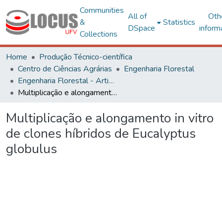
Communities
All of
Oth
&
Statistics
DSpace
inform
Collections
Home
Produção Técnico-científica
Centro de Ciências Agrárias
Engenharia Florestal
Engenharia Florestal - Artigos
Multiplicação e alongamento in vitro de clones híbridos de Eucalyptus globulus
Multiplicação e alongamento in vitro
de clones híbridos de Eucalyptus
globulus