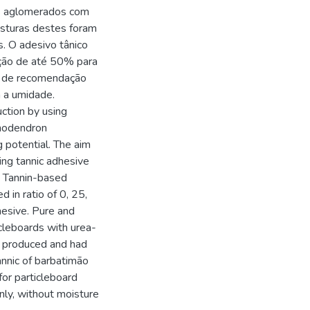
is aglomerados com
isturas destes foram
s. O adesivo tânico
ção de até 50% para
va de recomendação
 a umidade.
ction by using
hnodendron
 potential. The aim
sing tannic adhesive
. Tannin-based
 in ratio of 0, 25,
esive. Pure and
cleboards with urea-
e produced and had
annic of barbatimão
for particleboard
nly, without moisture