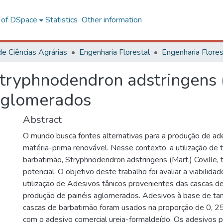
l of DSpace
Statistics
Other information
de Ciências Agrárias
Engenharia Florestal
tryphnodendron adstringens (
aglomerados
Abstract
O mundo busca fontes alternativas para a produção de ade
matéria-prima renovável. Nesse contexto, a utilização de 
barbatimão, Stryphnodendron adstringens (Mart.) Coville
potencial. O objetivo deste trabalho foi avaliar a viabilidad
utilização de Adesivos tânicos provenientes das cascas d
produção de painéis aglomerados. Adesivos à base de tan
cascas de barbatimão foram usados na proporção de 0, 2
com o adesivo comercial ureia-formaldeído. Os adesivos p