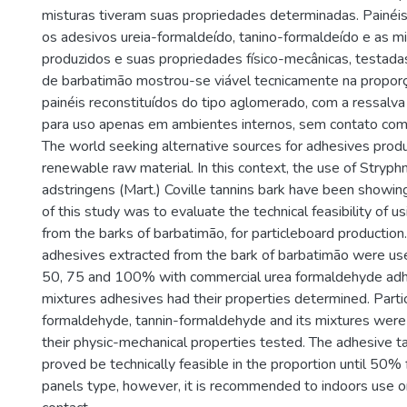
misturas tiveram suas propriedades determinadas. Painé
os adesivos ureia-formaldeído, tanino-formaldeído e as m
produzidos e suas propriedades físico-mecânicas, testada
de barbatimão mostrou-se viável tecnicamente na propor
painéis reconstituídos do tipo aglomerado, com a ressal
para uso apenas em ambientes internos, sem contato com
The world seeking alternative sources for adhesives produ
renewable raw material. In this context, the use of Stryp
adstringens (Mart.) Coville tannins bark have been showing
of this study was to evaluate the technical feasibility of u
from the barks of barbatimão, for particleboard production
adhesives extracted from the bark of barbatimão were used
50, 75 and 100% with commercial urea formaldehyde adh
mixtures adhesives had their properties determined. Parti
formaldehyde, tannin-formaldehyde and its mixtures wer
their physic-mechanical properties tested. The adhesive t
proved be technically feasible in the proportion until 50% 
panels type, however, it is recommended to indoors use o