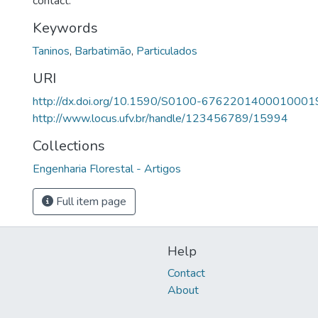
contact.
Keywords
Taninos
,
Barbatimão
,
Particulados
URI
http://dx.doi.org/10.1590/S0100-6762201400010001
http://www.locus.ufv.br/handle/123456789/15994
Collections
Engenharia Florestal - Artigos
Full item page
Help
Contact
About