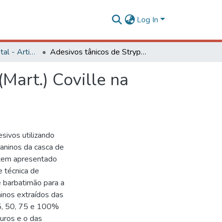
Log In
Engenharia Florestal - Artigos
Adesivos tânicos de Stryphnodendron adstringens (Mart.) Coville na produção de painéis aglomerados
Mart.) Coville na
sivos utilizando
taninos da casca de
, tem apresentado
e técnica de
e barbatimão para a
inos extraídos das
5, 50, 75 e 100%
uros e o das