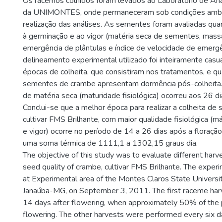
Os racemos colhidos foram levados ao Laboratório de An
da UNIMONTES, onde permaneceram sob condições ambie
realização das análises. As sementes foram avaliadas qua
à germinação e ao vigor (matéria seca de sementes, mass
emergência de plântulas e índice de velocidade de emergê
delineamento experimental utilizado foi inteiramente casu
épocas de colheita, que consistiram nos tratamentos, e qu
sementes de crambe apresentam dormência pós-colheita
de matéria seca (maturidade fisiológica) ocorreu aos 26 di
Conclui-se que a melhor época para realizar a colheita d
cultivar FMS Brilhante, com maior qualidade fisiológica (
e vigor) ocorre no período de 14 a 26 dias após a floraçã
uma soma térmica de 1111,1 a 1302,15 graus dia.
The objective of this study was to evaluate different har
seed quality of crambe, cultivar FMS Brilhante. The exper
at Experimental area of the Montes Claros State Univer
Janaúba-MG, on September 3, 2011. The first raceme ha
14 days after flowering, when approximately 50% of the 
flowering. The other harvests were performed every six d