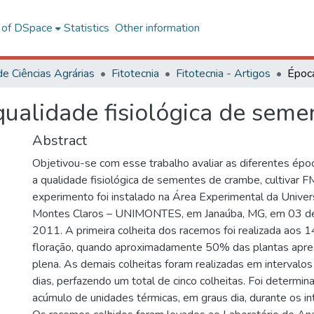
l of DSpace
Statistics
Other information
de Ciências Agrárias
Fitotecnia
Fitotecnia - Artigos
qualidade fisiológica de sem
Abstract
Objetivou-se com esse trabalho avaliar as diferentes épo
a qualidade fisiológica de sementes de crambe, cultivar F
experimento foi instalado na Área Experimental da Unive
Montes Claros – UNIMONTES, em Janaúba, MG, em 03 d
2011. A primeira colheita dos racemos foi realizada aos 1
floração, quando aproximadamente 50% das plantas apre
plena. As demais colheitas foram realizadas em intervalos
dias, perfazendo um total de cinco colheitas. Foi determ
acúmulo de unidades térmicas, em graus dia, durante os i