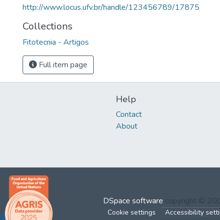
http://www.locus.ufv.br/handle/123456789/17875
Collections
Fitotecnia - Artigos
Full item page
Help
Contact
About
DSpace software
copyright © 2
Cookie settings
Accessibility sett