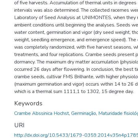
of five harvests. Accumulation of thermal units in degrees
intervals was also determined. The collected racemes wer
Laboratory of Seed Analysis at UNIMONTES, when they 
ambient conditions until beginning the analyses. Seeds we
water content, germination and vigor (dry seed weight, t
weight, seedling emergence, and emergence speed). The 
was completely randomized, with five harvest seasons, 
treatments, and four replications. Crambe seeds present 
dormancy. The maximum dry matter accumulation (physiolo
occurred 26 days after flowering. In conclusion, the best t
crambe seeds, cultivar FMS Brilhante, with higher physiolog
(maximum germination and vigor) occurs within 14 to 26 da
which is a thermal sum 1111,1 to 1302, 15 degree day.
Keywords
Crambe Abssinica Hochst
,
Germinação
,
Maturidade fisioló
URI
http://dx.doi.org/10.5433/1679-0359.2014v35n4p178