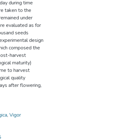
 day during time
e taken to the
remained under
re evaluated as for
housand seeds
experimental design
which composed the
post-harvest
gical maturity)
ime to harvest
ical quality
ys after flowering,
gica
,
Vigor
5