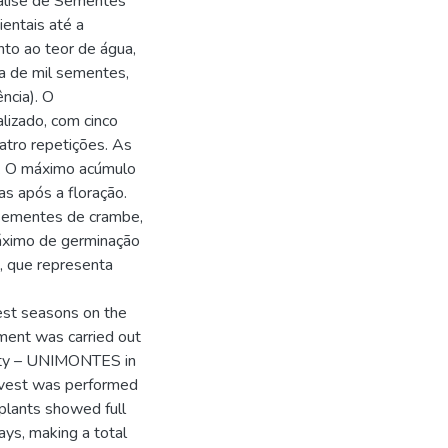
álise de Sementes
ntais até a
nto ao teor de água,
a de mil sementes,
ncia). O
alizado, com cinco
atro repetições. As
. O máximo acúmulo
as após a floração.
e sementes de crambe,
máximo de germinação
o, que representa
vest seasons on the
iment was carried out
sity – UNIMONTES in
rvest was performed
plants showed full
ays, making a total