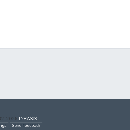
002-2026
LYRASIS
ings
Send Feedback