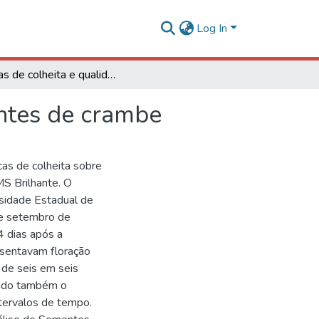
Log In
Épocas de colheita e qualidade fisiológica de sementes de crambe
entes de crambe
cas de colheita sobre
MS Brilhante. O
rsidade Estadual de
e setembro de
4 dias após a
sentavam floração
 de seis em seis
inado também o
ntervalos de tempo.