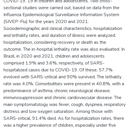
COVID-19. 19 in children and adolescents. Two cross-
sectional studies were carried out, based on data from the
Influenza Epidemiological Surveillance Information System
(SIVEP-Flu) for the years 2020 and 2021.
Sociodemographic and clinical characteristics, hospitalization
and lethality rates, and duration of illness were analyzed.
hospitalization, considering recovery or death as the
outcome. The in-hospital lethality rate was also evaluated. In
Brazil, in 2020 and 2021, children and adolescents
comprised 1.9% and 3.6%, respectively, of SARS-
hospitalized cases due to COVID-19. Of these, 57.7%
evolved with SARS-critical and 90% survived. The lethality
rate was 4.0%. Comorbidities were present in 40.8%, with a
predominance of asthma, chronic neurological disease,
immunosuppression and chronic cardiovascular disease. The
main symptomatology was fever, cough, dyspnea, respiratory
distress and low oxygen saturation. Among those with
SARS-critical, 91.4% died. As for hospitalization rates, there
was a higher prevalence of children, especially under five