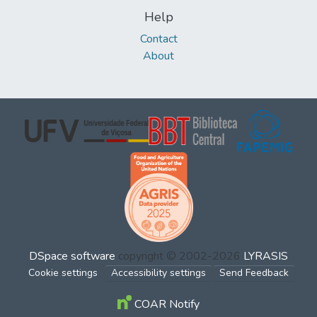
Help
Contact
About
DSpace software
copyright © 2002-2026
LYRASIS
Cookie settings
Accessibility settings
Send Feedback
COAR Notify