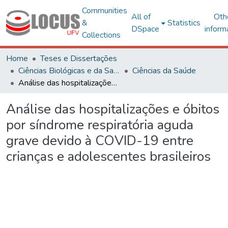
Communities
All of
Oth
&
Statistics
DSpace
inform
Collections
Home
Teses e Dissertações
Ciências Biológicas e da Saúde
Ciências da Saúde
Análise das hospitalizações e óbitos por síndrome respiratória aguda grave devido à COVID-19 entre crianças e adolescentes brasileiros
Análise das hospitalizações e óbitos
por síndrome respiratória aguda
grave devido à COVID-19 entre
crianças e adolescentes brasileiros