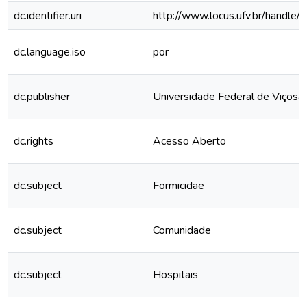
dc.identifier.uri
http://www.locus.ufv.br/hand
dc.language.iso
por
dc.publisher
Universidade Federal de Viçosa
dc.rights
Acesso Aberto
dc.subject
Formicidae
dc.subject
Comunidade
dc.subject
Hospitais