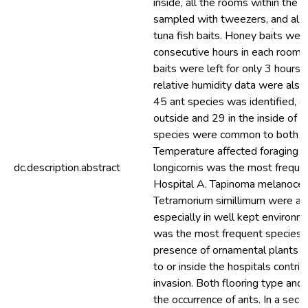
inside, all the rooms within the 
sampled with tweezers, and als
tuna fish baits. Honey baits were
consecutive hours in each room,
baits were left for only 3 hours
relative humidity data were also
45 ant species was identified, 4
outside and 29 in the inside of th
species were common to both ho
Temperature affected foraging b
dc.description.abstract
longicornis was the most frequen
Hospital A. Tapinoma melanoce
Tetramorium simillimum were a
especially in well kept environm
was the most frequent species i
presence of ornamental plants an
to or inside the hospitals contri
invasion. Both flooring type and w
the occurrence of ants. In a seco