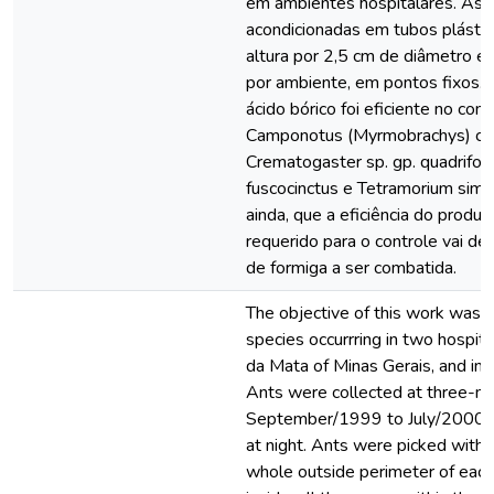
em ambientes hospitalares. As i
acondicionadas em tubos plásti
altura por 2,5 cm de diâmetro e 
por ambiente, em pontos fixos.
ácido bórico foi eficiente no co
Camponotus (Myrmobrachys) cra
Crematogaster sp. gp. quadrifo
fuscocinctus e Tetramorium simil
ainda, que a eficiência do produ
requerido para o controle vai d
de formiga a ser combatida.
The objective of this work was t
species occurrring in two hospita
da Mata of Minas Gerais, and in t
Ants were collected at three-mo
September/1999 to July/2000, d
at night. Ants were picked with
whole outside perimeter of each 