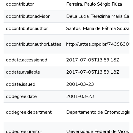
dc.contributor
Ferreira, Paulo Sérgio Fiúza
dc.contributor.advisor
Della Lucia, Terezinha Maria Cas
dc.contributor.author
Santos, Maria de Fátima Souza 
dc.contributor.authorLattes
http://lattes.cnpq.br/743983
dc.date.accessioned
2017-07-05T13:59:18Z
dc.date.available
2017-07-05T13:59:18Z
dc.date.issued
2001-03-23
dc.degree.date
2001-03-23
dc.degree.department
Departamento de Entomologia
dc.degree.grantor
Universidade Federal de Viçosa