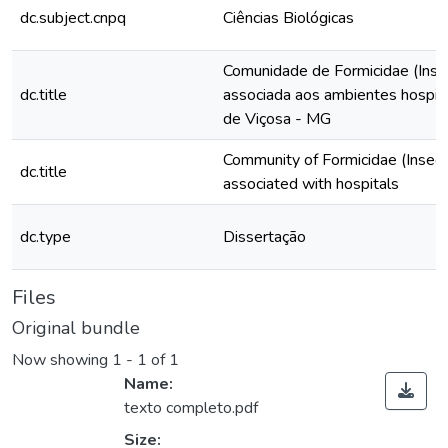
dc.subject.cnpq
Ciências Biológicas
Comunidade de Formicidae (Ins
dc.title
associada aos ambientes hospita
de Viçosa - MG
Community of Formicidae (Insec
dc.title
associated with hospitals
dc.type
Dissertação
Files
Original bundle
Now showing
1 - 1 of 1
Name:
texto completo.pdf
Size: