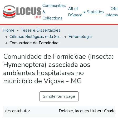
Communities
All of
Oth
&
Statistics
DSpace
inform
Collections
Home
Teses e Dissertações
Ciências Biológicas e da Saúde
Entomologia
Comunidade de Formicidae (Insecta: Hymenoptera) associada aos ambientes hospitalares no município de Viçosa - MG
Comunidade de Formicidae (Insecta:
Hymenoptera) associada aos
ambientes hospitalares no
município de Viçosa - MG
Simple item page
dc.contributor
Delabie, Jacques Hubert Charles