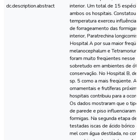
dc.description.abstract
interior. Um total de 15 espécie
ambos os hospitais. Constatou-
temperatura exerceu influência
de forrageamento das formigas.
interior, Paratrechina longicorni
Hospital A por sua maior freqüên
melanocephalum e Tetramorium
foram muito freqüentes nesse m
sobretudo em ambientes de óti
conservação. No Hospital B, de
sp. 5 como a mais freqüente. A 
ornamentais e frutíferas próximo
hospitais contribuiu para a ocorr
Os dados mostraram que o tipo
de parede e piso influenciaram a
formigas. Na segunda etapa des
testadas iscas de ácido bórico 
mel com água destilada, no cont