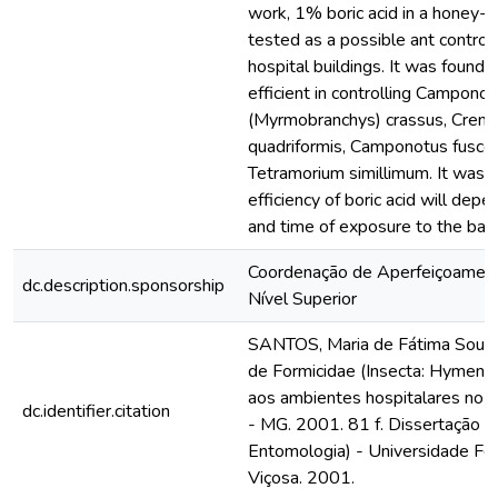
work, 1% boric acid in a honey-
tested as a possible ant control
hospital buildings. It was found t
efficient in controlling Campono
(Myrmobranchys) crassus, Crema
quadriformis, Camponotus fuscoc
Tetramorium simillimum. It was a
efficiency of boric acid will dep
and time of exposure to the bait
Coordenação de Aperfeiçoamen
dc.description.sponsorship
Nível Superior
SANTOS, Maria de Fátima Souz
de Formicidae (Insecta: Hymeno
aos ambientes hospitalares no m
dc.identifier.citation
- MG. 2001. 81 f. Dissertação 
Entomologia) - Universidade Fed
Viçosa. 2001.