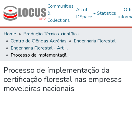
Communities
All of
Oth
&
Statistics
DSpace
inform
Collections
Home
Produção Técnico-científica
Centro de Ciências Agrárias
Engenharia Florestal
Engenharia Florestal - Artigos
Processo de implementação da certificação florestal nas empresas moveleiras nacionais
Processo de implementação da
certificação florestal nas empresas
moveleiras nacionais