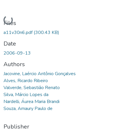
Loading...
Files
a11v30n6.pdf
(300.43 KB)
Date
2006-09-13
Authors
Jacovine, Laércio Antônio Gonçalves
Alves, Ricardo Ribeiro
Valverde, Sebastião Renato
Silva, Márcio Lopes da
Nardelli, Áurea Maria Brandi
Souza, Amaury Paulo de
Publisher