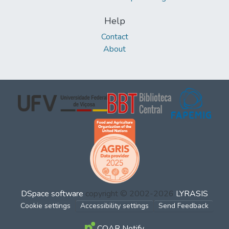
Help
Contact
About
DSpace software
copyright © 2002-2026
LYRASIS
Cookie settings
Accessibility settings
Send Feedback
COAR Notify