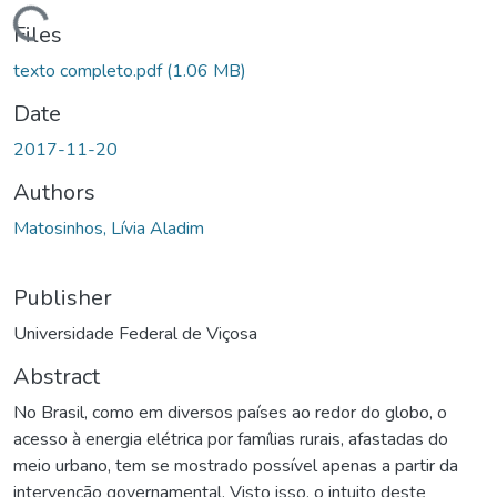
ding...
Files
texto completo.pdf
(1.06 MB)
Date
2017-11-20
Authors
Matosinhos, Lívia Aladim
Publisher
Universidade Federal de Viçosa
Abstract
No Brasil, como em diversos países ao redor do globo, o
acesso à energia elétrica por famílias rurais, afastadas do
meio urbano, tem se mostrado possível apenas a partir da
intervenção governamental. Visto isso, o intuito deste