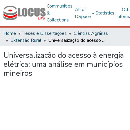
Communities
All of
Oth
&
Statistics
DSpace
inform
Collections
Home
Teses e Dissertações
Ciências Agrárias
Extensão Rural
Universalização do acesso à energia elétrica: uma análise em municípios mineiros
Universalização do acesso à energia
elétrica: uma análise em municípios
mineiros