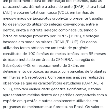
um procedimento para determinação dos mesmos, para as
características: diâmetro à altura do peito (DAP), altura total
(ALT) e volume total com casca (VOL), em famílias de
meios-irmãos de Eucalyptus urophylla, o presente trabalho
foi desenvolvido utilizando seleção convencional entre e
dentro, direta e indireta, seleção combinada utilizando o
índice de seleção proposto por PIRES (1996), e seleção
baseada em modelos mistos (REML/BLUP). Os dados
utilizados foram obtidos em um teste de progênie
constituído de 100 famílias de meios-irmãos, com 55 meses
de idade, instalado em área da CENIBRA, na região de
Sabinópolis-MG, em espaçamento de 3x2m, em
delineamento de blocos ao acaso, com parcelas de 8 plantas
em fileiras e 5 repetições. Com base nas análises realizadas,
observou-se que as características estudadas (DAP, ALT e
VOL), exibiram variabilidade genética significativa, e todas
apresentaram médias dentro dos padrões compatíveis com a
espécie em questão e outras amplamente utilizadas em
programas de melhoramento florestal no Brasil. Os valores