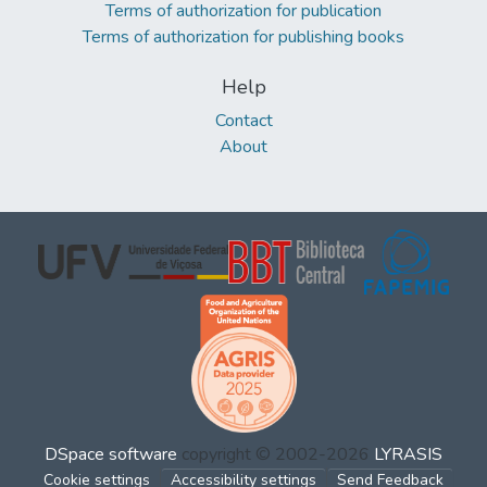
Terms of authorization for publication
Terms of authorization for publishing books
Help
Contact
About
DSpace software
copyright © 2002-2026
LYRASIS
Cookie settings
Accessibility settings
Send Feedback