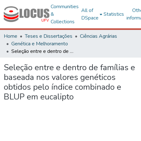
Communities
All of
Oth
&
Statistics
DSpace
inform
Collections
Home
Teses e Dissertações
Ciências Agrárias
Genética e Melhoramento
Seleção entre e dentro de famílias e baseada nos valores genéticos obtidos pelo índice combinado e BLUP em eucalipto
Seleção entre e dentro de famílias e
baseada nos valores genéticos
obtidos pelo índice combinado e
BLUP em eucalipto