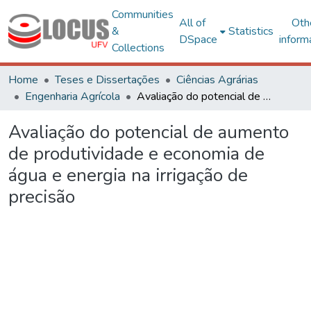
Communities
All of
Oth
&
Statistics
DSpace
inform
Collections
Home
Teses e Dissertações
Ciências Agrárias
Engenharia Agrícola
Avaliação do potencial de aumento de produtividade e economia de água e energia na irrigação de precisão
Avaliação do potencial de aumento
de produtividade e economia de
água e energia na irrigação de
precisão