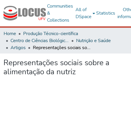
Communities
All of
Oth
&
Statistics
DSpace
inform
Collections
Home
Produção Técnico-científica
Centro de Ciências Biológicas e da Saúde
Nutrição e Saúde
Artigos
Representações sociais sobre a alimentação da nutriz
Representações sociais sobre a
alimentação da nutriz