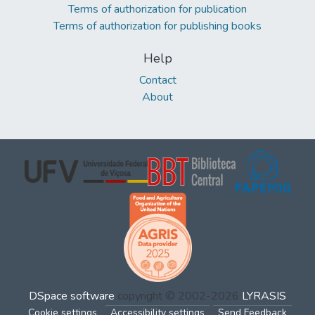
Terms of authorization for publication
Terms of authorization for publishing books
Help
Contact
About
DSpace software
copyright © 2002-2026
LYRASIS
Cookie settings
Accessibility settings
Send Feedback