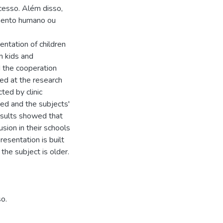
cesso. Além disso,
imento humano ou
entation of children
m kids and
 the cooperation
sed at the research
ted by clinic
zed and the subjects'
esults showed that
sion in their schools
esentation is built
he subject is older.
so.