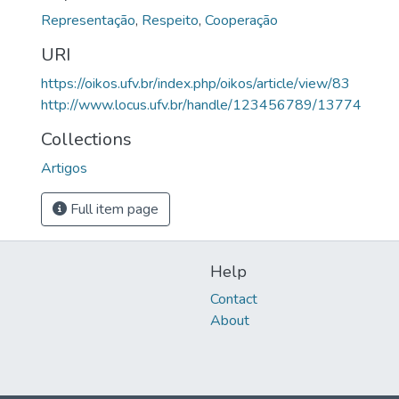
Representação
,
Respeito
,
Cooperação
URI
https://oikos.ufv.br/index.php/oikos/article/view/83
http://www.locus.ufv.br/handle/123456789/13774
Collections
Artigos
Full item page
Help
Contact
About