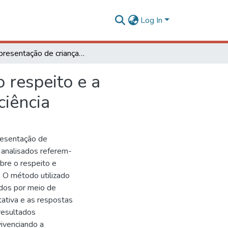
Log In
A representação de crianças e adolescentes sobre o respeito e a cooperação pelas crianças e adolescentes com deficiência
 respeito e a
ciência
resentação de
 analisados referem-
bre o respeito e
. O método utilizado
ados por meio de
tativa e as respostas
resultados
ivenciando a