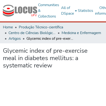
Communities
All of
Oth
&
Statistics
DSpace
inform
Collections
Home
Produção Técnico-científica
Centro de Ciências Biológicas e da Saúde
Medicina e Enfermagem
Artigos
Glycemic index of pre-exercise meal in diabetes mellitus: a systematic review
Glycemic index of pre-exercise
meal in diabetes mellitus: a
systematic review