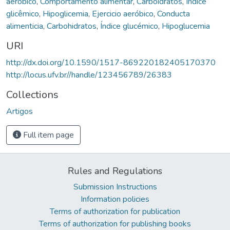
aeróbico
,
Comportamento alimentar
,
Carboidratos
,
Índice
glicêmico
,
Hipoglicemia
,
Ejercicio aeróbico
,
Conducta
alimenticia
,
Carbohidratos
,
Índice glucémico
,
Hipoglucemia
URI
http://dx.doi.org/10.1590/1517-869220182405170370
http://locus.ufv.br//handle/123456789/26383
Collections
Artigos
Full item page
Rules and Regulations
Submission Instructions
Information policies
Terms of authorization for publication
Terms of authorization for publishing books