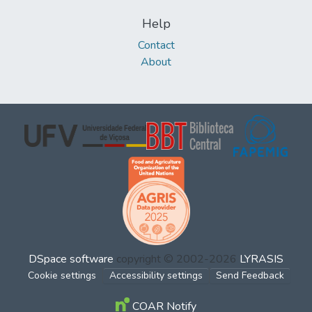
Help
Contact
About
DSpace software
copyright © 2002-2026
LYRASIS
Cookie settings
Accessibility settings
Send Feedback
COAR Notify