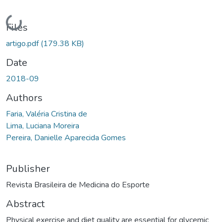
Loading...
Files
artigo.pdf
(179.38 KB)
Date
2018-09
Authors
Faria, Valéria Cristina de
Lima, Luciana Moreira
Pereira, Danielle Aparecida Gomes
Publisher
Revista Brasileira de Medicina do Esporte
Abstract
Physical exercise and diet quality are essential for glycemic