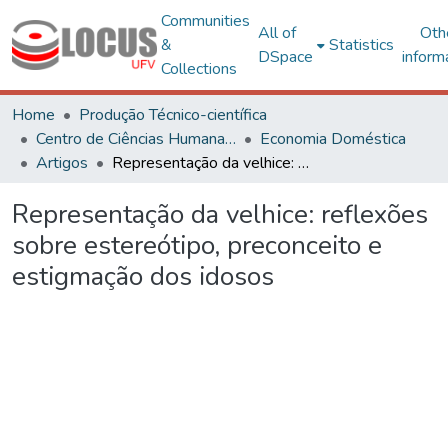
Communities
All of
Oth
&
Statistics
DSpace
inform
Collections
Home
Produção Técnico-científica
Centro de Ciências Humanas, Letras e Artes
Economia Doméstica
Artigos
Representação da velhice: reflexões sobre estereótipo, preconceito e estigmação dos idosos
Representação da velhice: reflexões
sobre estereótipo, preconceito e
estigmação dos idosos