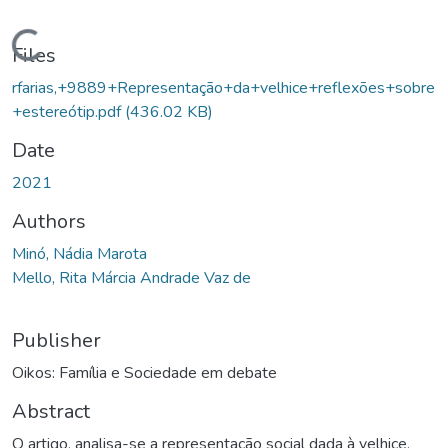
oading...
Files
rfarias,+9889+Representação+da+velhice+reflexões+sobre
+estereótip.pdf
(436.02 KB)
Date
2021
Authors
Minó, Nádia Marota
Mello, Rita Márcia Andrade Vaz de
Publisher
Oikos: Família e Sociedade em debate
Abstract
O artigo, analisa-se a representação social dada à velhice,