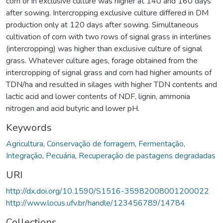
corn or in exclusive culture was higher at 140 and 160 days
after sowing. Intercropping exclusive culture differed in DM
production only at 120 days after sowing. Simultaneous
cultivation of corn with two rows of signal grass in interlines
(intercropping) was higher than exclusive culture of signal
grass. Whatever culture ages, forage obtained from the
intercropping of signal grass and corn had higher amounts of
TDN/ha and resulted in silages with higher TDN contents and
lactic acid and lower contents of NDF, lignin, ammonia
nitrogen and acid butyric and lower pH.
Keywords
Agricultura
,
Conservação de forragem
,
Fermentação
,
Integração
,
Pecuária
,
Recuperação de pastagens degradadas
URI
http://dx.doi.org/10.1590/S1516-35982008001200022
http://www.locus.ufv.br/handle/123456789/14784
Collections