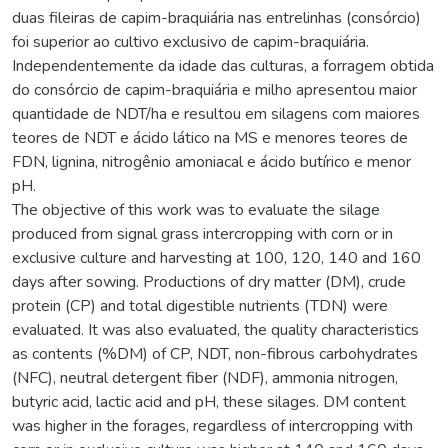
duas fileiras de capim-braquiária nas entrelinhas (consórcio)
foi superior ao cultivo exclusivo de capim-braquiária.
Independentemente da idade das culturas, a forragem obtida
do consórcio de capim-braquiária e milho apresentou maior
quantidade de NDT/ha e resultou em silagens com maiores
teores de NDT e ácido lático na MS e menores teores de
FDN, lignina, nitrogênio amoniacal e ácido butírico e menor
pH.
The objective of this work was to evaluate the silage
produced from signal grass intercropping with corn or in
exclusive culture and harvesting at 100, 120, 140 and 160
days after sowing. Productions of dry matter (DM), crude
protein (CP) and total digestible nutrients (TDN) were
evaluated. It was also evaluated, the quality characteristics
as contents (%DM) of CP, NDT, non-fibrous carbohydrates
(NFC), neutral detergent fiber (NDF), ammonia nitrogen,
butyric acid, lactic acid and pH, these silages. DM content
was higher in the forages, regardless of intercropping with