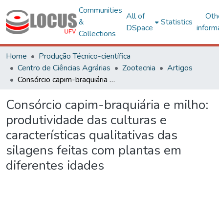
Communities
All of
Oth
&
Statistics
DSpace
inform
Collections
Home
Produção Técnico-científica
Centro de Ciências Agrárias
Zootecnia
Artigos
Consórcio capim-braquiária e milho: produtividade das culturas e características qualitativas das silagens feitas com plantas em diferentes idades
Consórcio capim-braquiária e milho:
produtividade das culturas e
características qualitativas das
silagens feitas com plantas em
diferentes idades