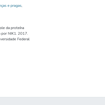
nças e pragas
,
ole da proteína
a por NIK1. 2017.
iversidade Federal