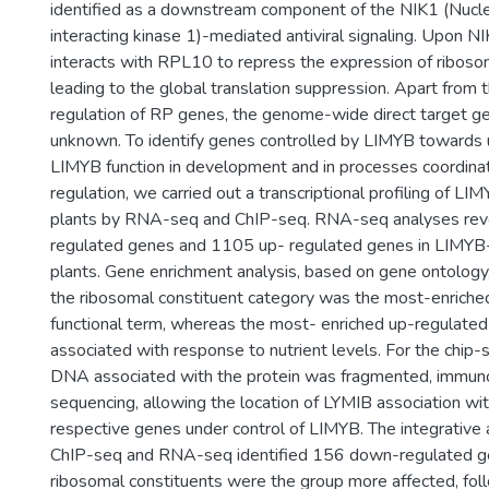
identified as a downstream component of the NIK1 (Nuclea
interacting kinase 1)-mediated antiviral signaling. Upon N
interacts with RPL10 to repress the expression of riboso
leading to the global translation suppression. Apart fro
regulation of RP genes, the genome-wide direct target g
unknown. To identify genes controlled by LIMYB towards
LIMYB function in development and in processes coordinat
regulation, we carried out a transcriptional profiling of L
plants by RNA-seq and ChIP-seq. RNA-seq analyses re
regulated genes and 1105 up- regulated genes in LIMYB
plants. Gene enrichment analysis, based on gene ontolog
the ribosomal constituent category was the most-enrich
functional term, whereas the most- enriched up-regulate
associated with response to nutrient levels. For the chip-s
DNA associated with the protein was fragmented, immuno
sequencing, allowing the location of LYMIB association w
respective genes under control of LIMYB. The integrative
ChIP-seq and RNA-seq identified 156 down-regulated ge
ribosomal constituents were the group more affected, fol