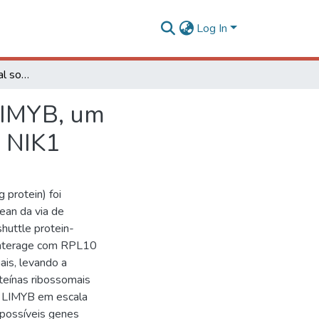
Log In
Panorama transcricional sob controle da proteína LIMYB, um componente da via de defesa antiviral mediada por NIK1
 LIMYB, um
r NIK1
protein) foi
an da via de
shuttle protein-
 interage com RPL10
ais, levando a
teínas ribossomais
e LIMYB em escala
 possíveis genes