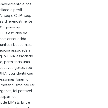
envolvimento e nos
liado o perfil
NA-seq e ChIP-seq.
es diferencialmente
05 genes up
. Os estudos de
mais enriquecida
uintes ribossomais,
egoria associada a
seq, o DNA associado
do, permitindo uma
spectivos genes sob
 RNA-seq identificou
bossomais foram o
a metabolismo celular
gorias, foi possível
ticipam de
ral de LIMYB. Entre