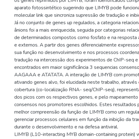
os genes reprimidos por LIMYB, foram identificados com
aparato fotossintético sugerindo que LIMYB pode funcio
molecular link que sincroniza supressão de tradução e inib
Já no conjunto de genes up regulados, a categoria relacio
ânions foi a mais enriquecida, seguida por categorias rela
de determinados compostos como fosfato e na resposta a
e externos. A partir dos genes diferencialmente express
sua função no desenvolvimento e nos processos coordena
tradução na intercessão dos experimentos de ChIP-seq 
encontrados em maior significância 3 sequencias consen
AAGAAA e ATATATA. A interação de LIMYB com promotor
ativando genes alvo, foi elucidada neste trabalho, através
cobertura (co-localização RNA- seq/ChIP-seq), represen
dos picos com os respectivos genes, e pelo mapeamento
consensos nos promotores escolhidos. Estes resultados
melhor compreensão da função de LIMYB como um regula
gerenciar processos celulares em função da inibição da tra
durante o desenvolvimento e na defesa antiviral.
LIMYB (L10-interacting MYB domain-containing protein) 