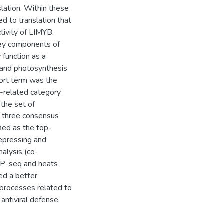
lation. Within these
d to translation that
ctivity of LIMYB.
ey components of
function as a
n and photosynthesis
port term was the
-related category
 the set of
e three consensus
d as the top-
repressing and
nalysis (co-
IP-seq and heats
ed a better
 processes related to
antiviral defense.