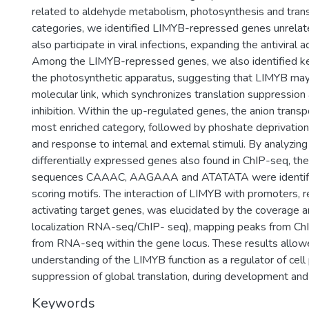
related to aldehyde metabolism, photosynthesis and trans
categories, we identified LIMYB-repressed genes unrelate
also participate in viral infections, expanding the antiviral a
Among the LIMYB-repressed genes, we also identified k
the photosynthetic apparatus, suggesting that LIMYB may 
molecular link, which synchronizes translation suppressio
inhibition. Within the up-regulated genes, the anion trans
most enriched category, followed by phoshate deprivation
and response to internal and external stimuli. By analyzing
differentially expressed genes also found in ChIP-seq, th
sequences CAAAC, AAGAAA and ATATATA were identifie
scoring motifs. The interaction of LIMYB with promoters, 
activating target genes, was elucidated by the coverage a
localization RNA-seq/ChIP- seq), mapping peaks from Ch
from RNA-seq within the gene locus. These results allow
understanding of the LIMYB function as a regulator of cell
suppression of global translation, during development and 
Keywords