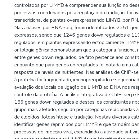
controlados por LIMYB e compreender sua função no des
processos coordenados pela regulação da tradução, foi ava
transcricional de plantas overexpressando LIMYB, por R
Nas análises por RNA-seq, foram identificados 2351 gen
expressos, sendo que 1246 genes down regulados e 11
regulados, em plantas expressando ectopicamente LIMYB
ontologia gênica demonstraram que a categoria funcional 
entre genes down regulados, de fato pertence aos constit
enquanto que para genes up regulados foi notada uma cat
resposta de níveis de nutrientes. Nas análises de ChIP-
à proteína foi fragmentado, imunoprecipitado e sequencia
avaliação dos locais de ligação de LIMYB ao DNA nos re
controle da proteína. A análise integrativa de ChIP-seq e
156 genes down regulados e destes, os constituintes ri
grupo mais afetado, seguido por categorias relacionadas 
de aldeídos, fotossíntese e tradução. Nestas diversas cate
identificar genes reprimidos por LIMYB e que também par
processos de infecção viral, expandindo a atividade antivi