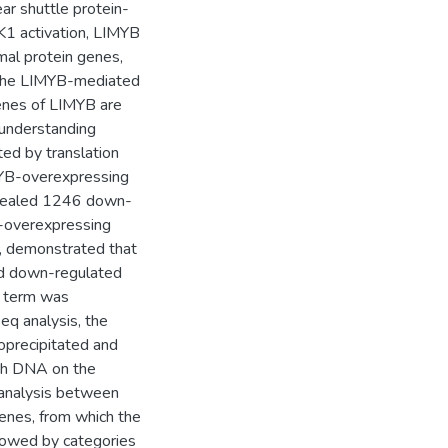
r shuttle protein-
IK1 activation, LIMYB
mal protein genes,
m the LIMYB-mediated
enes of LIMYB are
 understanding
ed by translation
IMYB-overexpressing
vealed 1246 down-
-overexpressing
y, demonstrated that
ed down-regulated
d term was
eq analysis, the
precipitated and
ith DNA on the
 analysis between
nes, from which the
lowed by categories