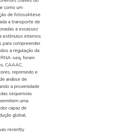
ponentes chaves do
nar como um
ição de fotossíntese.
nada a transporte de
cionadas a escassez
 estímulos internos
os para compreender
dos a regulação da
e RNA-seq, foram
sos, CAAAC,
es, reprimindo e
 de análise de
tando a proximidade
 das sequencias
 permitem uma
dor capaz de
dução global,
was recently