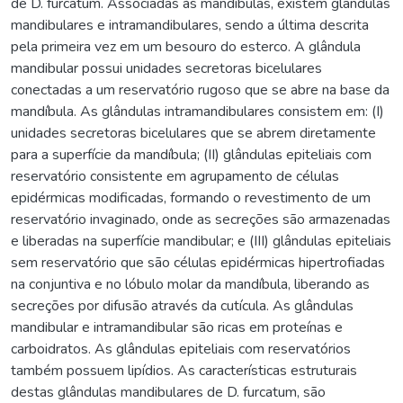
de D. furcatum. Associadas às mandíbulas, existem glândulas
mandibulares e intramandibulares, sendo a última descrita
pela primeira vez em um besouro do esterco. A glândula
mandibular possui unidades secretoras bicelulares
conectadas a um reservatório rugoso que se abre na base da
mandíbula. As glândulas intramandibulares consistem em: (I)
unidades secretoras bicelulares que se abrem diretamente
para a superfície da mandíbula; (II) glândulas epiteliais com
reservatório consistente em agrupamento de células
epidérmicas modificadas, formando o revestimento de um
reservatório invaginado, onde as secreções são armazenadas
e liberadas na superfície mandibular; e (III) glândulas epiteliais
sem reservatório que são células epidérmicas hipertrofiadas
na conjuntiva e no lóbulo molar da mandíbula, liberando as
secreções por difusão através da cutícula. As glândulas
mandibular e intramandibular são ricas em proteínas e
carboidratos. As glândulas epiteliais com reservatórios
também possuem lipídios. As características estruturais
destas glândulas mandibulares de D. furcatum, são