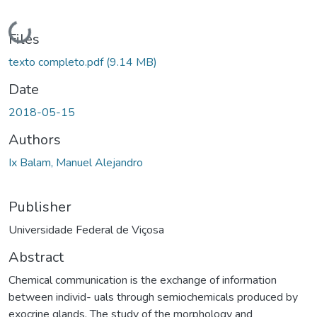
Loading...
Files
texto completo.pdf
(9.14 MB)
Date
2018-05-15
Authors
Ix Balam, Manuel Alejandro
Publisher
Universidade Federal de Viçosa
Abstract
Chemical communication is the exchange of information
between individ- uals through semiochemicals produced by
exocrine glands. The study of the morphology and