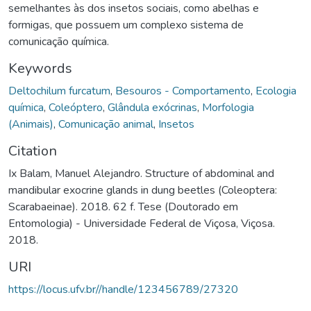
semelhantes às dos insetos sociais, como abelhas e
formigas, que possuem um complexo sistema de
comunicação química.
Keywords
Deltochilum furcatum
,
Besouros - Comportamento
,
Ecologia
química
,
Coleóptero
,
Glândula exócrinas
,
Morfologia
(Animais)
,
Comunicação animal
,
Insetos
Citation
Ix Balam, Manuel Alejandro. Structure of abdominal and
mandibular exocrine glands in dung beetles (Coleoptera:
Scarabaeinae). 2018. 62 f. Tese (Doutorado em
Entomologia) - Universidade Federal de Viçosa, Viçosa.
2018.
URI
https://locus.ufv.br//handle/123456789/27320