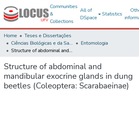
Communities
All of
Oth
&
Statistics
DSpace
inform
Collections
Home
Teses e Dissertações
Ciências Biológicas e da Saúde
Entomologia
Structure of abdominal and mandibular exocrine glands in dung beetles (Coleoptera: Scarabaeinae)
Structure of abdominal and
mandibular exocrine glands in dung
beetles (Coleoptera: Scarabaeinae)