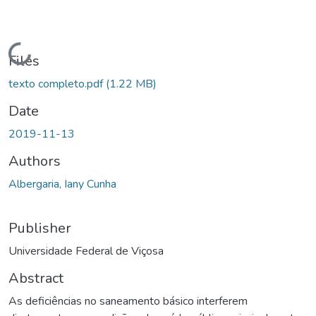
Loading...
Files
texto completo.pdf
(1.22 MB)
Date
2019-11-13
Authors
Albergaria, Iany Cunha
Publisher
Universidade Federal de Viçosa
Abstract
As deficiências no saneamento básico interferem