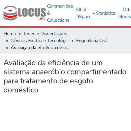
Communities
All of
Oth
&
Statistics
DSpace
inform
Collections
Home
Teses e Dissertações
Ciências Exatas e Tecnológicas
Engenharia Civil
Avaliação da eficiência de um sistema anaeróbio compartimentado para tratamento de esgoto doméstico
Avaliação da eficiência de um
sistema anaeróbio compartimentado
para tratamento de esgoto
doméstico