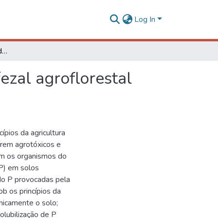
Log In
Microbiota solubilizadora de fosfato em solo de cafezal agroflorestal cultivado sob os princípios da agricultura natural
ezal agroflorestal
pios da agricultura
zarem agrotóxicos e
em os organismos do
(P) em solos
 do P provocadas pela
ob os princípios da
imicamente o solo;
solubilização de P