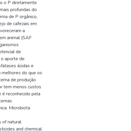
do o P diretamente
 mais profundas do
orma de P orgânico,
ejo de cafezais em
avoreceram a
igem animal (SAF
organismos
otencial de
o o aporte de
sfatases ácidas e
ou melhores do que os
stema de produção
ltor tem menos custos
e é reconhecido pela
stemas
nica. Microbiota
 of natural
esticides and chemical