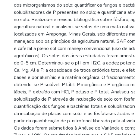
dos microrganismos do solo; quantificar os fungos e bactér
solubilizadores de P presentes no solo; e quantificar a at
no solo. Realizou-se revisão bibliográfica sobre fósforo, a
agricultura natural e analisou-se solos de uma mata nativa
localizados em Araponga, Minas Gerais, sob diferentes m
manejado sob os princípios da agricultura natural, SAF co
e cafezal a pleno sol com manejo convencional (uso de ad
agrotóxicos). Os solos das áreas estudadas foram amost
de 0-5 cm. Determinou-se o pH em H2O, a acidez potencia
Ca, Mg, Al e P, a capacidade de troca catiônica total e efet
bases e por alumínio e a matéria orgânica. O fracionamento 
obtendo-se P solúvel, P lábil, P inorgânico e P orgânico
lábeis, P extraído com HCl, P ocluso e P total. Analisou-s
solubilização de P através da incubação de solo com fosfat
quantificação dos fungos e bactérias totais e solubilizador
da incubação de placas com solo; e as fosfatases ácidas e a
partir da quantificação de p-nitrofenol liberado pela ativi
Os dados foram submetidos à Análise de Variância e com