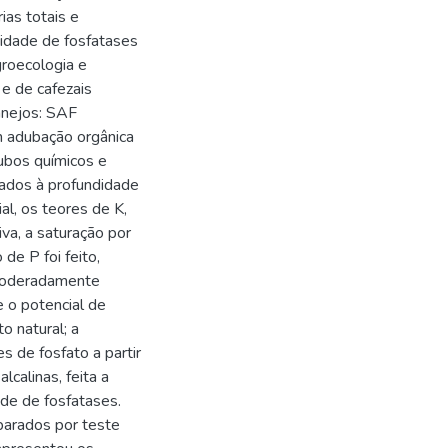
ias totais e
ividade de fosfatases
groecologia e
 e de cafezais
anejos: SAF
m adubação orgânica
ubos químicos e
rados à profundidade
l, os teores de K,
iva, a saturação por
de P foi feito,
 moderadamente
e o potencial de
o natural; a
es de fosfato a partir
lcalinas, feita a
dade de fosfatases.
parados por teste