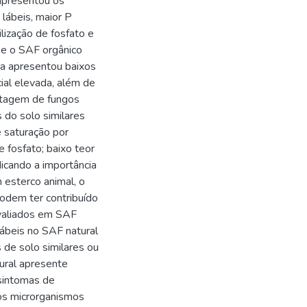
apresentou os
lábeis, maior P
lização de fosfato e
 e o SAF orgânico
ta apresentou baixos
cial elevada, além de
entagem de fungos
 do solo similares
 saturação por
e fosfato; baixo teor
dicando a importância
 esterco animal, o
odem ter contribuído
avaliados em SAF
lábeis no SAF natural
 de solo similares ou
ural apresente
 sintomas de
 os microrganismos