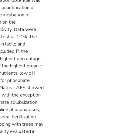
zation potential was
 quantification of
e incubation of
d on the
ctivity. Data were
 test at 10%. The
in labile and
ccluded P, the
 highest percentage
d the highest organic
 nutrients, low pH
l for phosphate
gi. Natural AFS showed
, with the exception
ate solubilization
kaline phosphatases,
area. Fertilization
opping with trees may
ality evaluated in