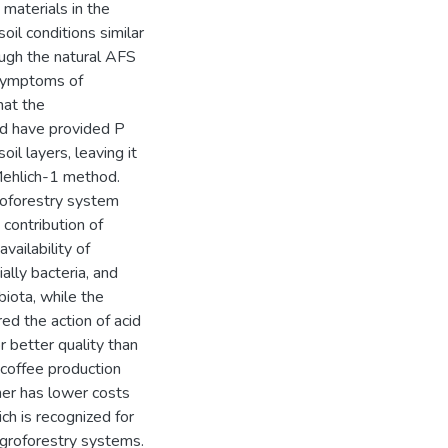
 materials in the
oil conditions similar
ough the natural AFS
 symptoms of
hat the
ld have provided P
il layers, leaving it
 Mehlich-1 method.
roforestry system
e contribution of
availability of
ally bacteria, and
biota, while the
ed the action of acid
r better quality than
 coffee production
mer has lower costs
ch is recognized for
Agroforestry systems.