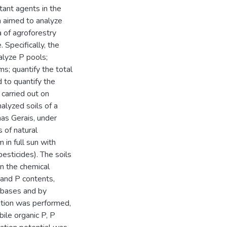
rtant agents in the
ch aimed to analyze
a of agroforestry
 Specifically, the
nalyze P pools;
ms; quantify the total
d to quantify the
 carried out on
alyzed soils of a
as Gerais, under
 of natural
 in full sun with
esticides). The soils
n the chemical
l and P contents,
y bases and by
ation was performed,
bile organic P, P