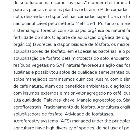
do solo funcionaram como "by-pass" e podem ter forneci
para as plantas e que as plantas ciclaram o P de camadas
solo, deixando-o disponível nas camadas superficiais na f
não quantificável pelo método Mehlich-1. Portanto o man
sistema agroflorestal com adubação orgânica ou natural f
fertilidade do solo. O aporte de adubação orgânica de or
orgânico) favoreceu a disponibilidade de fósforo, os micr
solubilizadores de fosfato, em especial as bactérias, e o p
solubilização de fosfato pela microbiota do solo, enquant
resíduos vegetais no SAF natural favoreceu a ação das fo
alcalinas e possibilitou solos de qualidade semelhantes 
solos manejados com insumos químicos. Assim, com o si
de café natural, além dos benefícios ambientais, o agricu
com insumos externos e maior valor agregado no café, qu
alta qualidade. Palavras-chave: Manejo agroecológico. Si
agroflorestais. Fracionamento de fósforo. Agricultura orgâ
solubilizadora de fosfato. Atividade de fosfatases.
Agroforestry systems (AFS) managed under the principles
agriculture have high diversity of species, do not use of p