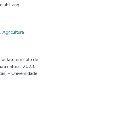
lubilizing
a
,
Agricultura
 fosfato em solo de
tura natural. 2023.
tas) - Universidade