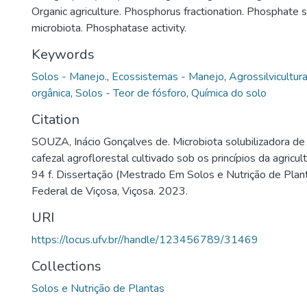
Organic agriculture. Phosphorus fractionation. Phosphate so
microbiota. Phosphatase activity.
Keywords
Solos - Manejo.
,
Ecossistemas - Manejo
,
Agrossilvicultur
orgânica
,
Solos - Teor de fósforo
,
Química do solo
Citation
SOUZA, Inácio Gonçalves de. Microbiota solubilizadora de
cafezal agroflorestal cultivado sob os princípios da agricul
94 f. Dissertação (Mestrado Em Solos e Nutrição de Plan
Federal de Viçosa, Viçosa. 2023.
URI
https://locus.ufv.br//handle/123456789/31469
Collections
Solos e Nutrição de Plantas