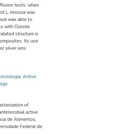
ffusion tests, when
and L. innocua was
hod was able to
s with Cloisite
alated structure is
omposites. Its use
r silver ions
ecnologia
,
Active
logy
terization of
ntimicrobial active
cia de Alimentos;
versidade Federal de