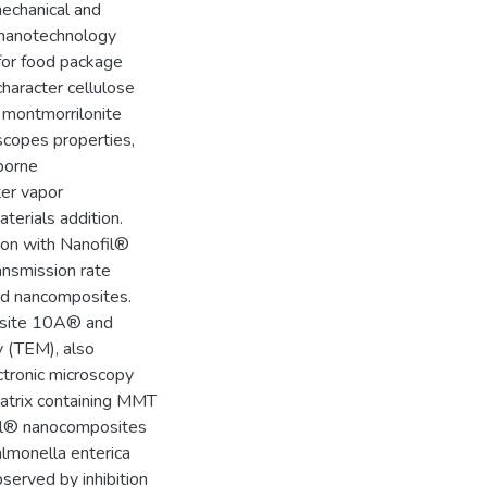
echanical and
e nanotechnology
 for food package
character cellulose
 montmorrilonite
scopes properties,
dborne
ter vapor
erials addition.
ion with Nanofil®
ansmission rate
ed nancomposites.
oisite 10A® and
y (TEM), also
ctronic microscopy
matrix containing MMT
fil® nanocomposites
Salmonella enterica
erved by inhibition