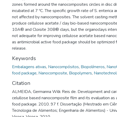
zones formed around the nanocomposites circles in disc di
incubated at 7 ºC. The specific growth rate of S. enterica 
not affected by nanocomposites. The solvent casting met
produce cellulose acetate / clay bio-based nanocomposite
10A® and Cloisite 30B® clays, but the organoclays interc
not adequate for improving cellulose acetate based nanoc
as antimicrobial active food package should be optimized fo
release.
Keywords
Embalagens ativas
,
Nanocompósitos
,
Biopolímeros
,
Nanot
food package
,
Nanocomposite
,
Biopolymers
,
Nanotechno
Citation
ALMEIDA, Germanna Wilk Reis de. Development and carac
celullose based nanocomposite film and its evaluation as a
food package. 2010. 97 f. Dissertação (Mestrado em Ciên
Tecnologia de Alimentos; Engenharia de Alimentos) - Uni
Viçosa, Viçosa, 2010.