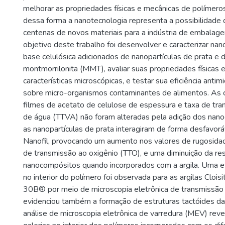
melhorar as propriedades físicas e mecânicas de polímero
dessa forma a nanotecnologia representa a possibilidade
centenas de novos materiais para a indústria de embalage
objetivo deste trabalho foi desenvolver e caracterizar n
base celulósica adicionados de nanopartículas de prata e d
montmorrilonita (MMT), avaliar suas propriedades físicas 
características microscópicas, e testar sua eficiência antimi
sobre micro-organismos contaminantes de alimentos. As c
filmes de acetato de celulose de espessura e taxa de tr
de água (TTVA) não foram alteradas pela adição dos nan
as nanopartículas de prata interagiram de forma desfavorá
Nanofil, provocando um aumento nos valores de rugosidad
de transmissão ao oxigênio (TTO), e uma diminuição da res
nanocompósitos quando incorporados com a argila. Uma es
no interior do polímero foi observada para as argilas Cloi
30B® por meio de microscopia eletrônica de transmissão
evidenciou também a formação de estruturas tactóides da 
análise de microscopia eletrônica de varredura (MEV) rev