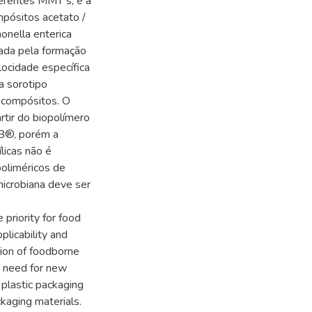
ferentes MMT s, e a
mpósitos acetato /
monella enterica
vada pela formação
locidade específica
a sorotipo
nocompósitos. O
rtir do biopolímero
0B®, porém a
licas não é
poliméricos de
icrobiana deve ser
 priority for food
plicability and
ition of foodborne
e need for new
plastic packaging
kaging materials.