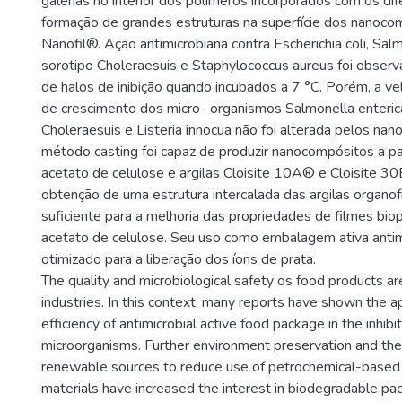
galerias no interior dos polímeros incorporados com os di
formação de grandes estruturas na superfície dos nanoco
Nanofil®. Ação antimicrobiana contra Escherichia coli, Sal
sorotipo Choleraesuis e Staphylococcus aureus foi obser
de halos de inibição quando incubados a 7 °C. Porém, a ve
de crescimento dos micro- organismos Salmonella enteric
Choleraesuis e Listeria innocua não foi alterada pelos na
método casting foi capaz de produzir nanocompósitos a pa
acetato de celulose e argilas Cloisite 10A® e Cloisite 3
obtenção de uma estrutura intercalada das argilas organofí
suficiente para a melhoria das propriedades de filmes bio
acetato de celulose. Seu uso como embalagem ativa antim
otimizado para a liberação dos íons de prata.
The quality and microbiological safety os food products are
industries. In this context, many reports have shown the ap
efficiency of antimicrobial active food package in the inhib
microorganisms. Further environment preservation and th
renewable sources to reduce use of petrochemical-based 
materials have increased the interest in biodegradable pac