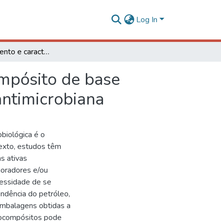
Log In
Desenvolvimento e caracterização de filme nanocompósito de base celulósica e sua avaliação como embalagem ativa antimicrobiana
mpósito de base
antimicrobiana
biológica é o
texto, estudos têm
s ativas
ioradores e/ou
cessidade de se
endência do petróleo,
embalagens obtidas a
anocompósitos pode