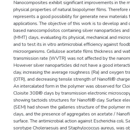
Nanocomposites exhibit significant improvements in the m
physical properties of natural biopolymer films. Therefor
represents a good possibility for generate new materials
applications. The objective of this work is to develop and 
based nanocompósitos containing silver nanoparticles and
(MMT) clays, evaluating its physical, mechanical and micro
and to test its in vitro antimicrobial efficiency against foo
microorganisms. Cellulose acetate films thickness and wa
transmission rate (WVTR) was not affected by the nanomat
However silver nanoparticles did not have a good interact
clay, increasing the average roughness (Ra) and oxygen tr
(OTR), and decreasing tensile strength of Nanofil® charg
An intercalated form in the polymer was observed for Cl
Cloisite 30B® clays by transmission electronic microscop
showing tactoids structures for Nanofil® clay. Surface ele
(SEM) had shown the galleries structure of the polymer 
clays, and the presence of aggregates on acetate / Nano
surface. The antimicrobial action against Escherichia coli, 
sorotype Choleraesuis and Staphylococcus aureus, was obs