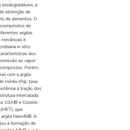
s biodegradáveis, e
 de obtenção de
ns de alimentos. O
anocompósitos de
iferentes argilas
e mecânicas e
crobiana in vitro
aracterísticas dos
ansmissão ao vapor
ocompostos. Porém,
vel com a argila
e média (Ra), taxa
istência à tração dos
trutura intercalada
site 10A® e Cloisite
 (MET), que
argila Nanofil®. A
elou a formação de