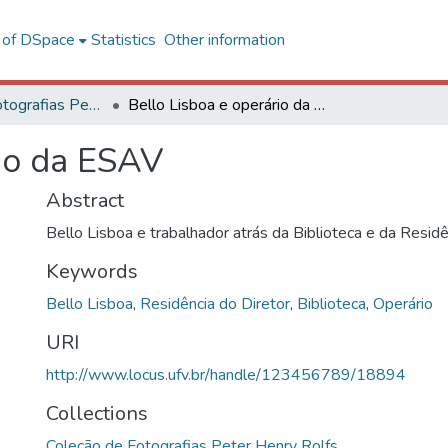
l of DSpace
Statistics
Other information
Coleção de Fotografias Peter Henry Rolfs
Bello Lisboa e operário da ESAV
rio da ESAV
Abstract
Bello Lisboa e trabalhador atrás da Biblioteca e da Residê
Keywords
Bello Lisboa
,
Residência do Diretor
,
Biblioteca
,
Operário
URI
http://www.locus.ufv.br/handle/123456789/18894
Collections
Coleção de Fotografias Peter Henry Rolfs