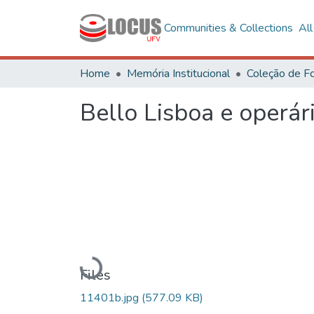
Communities & Collections
Al
Home
Memória Institucional
Bello Lisboa e operá
Loading...
Files
11401b.jpg
(577.09 KB)