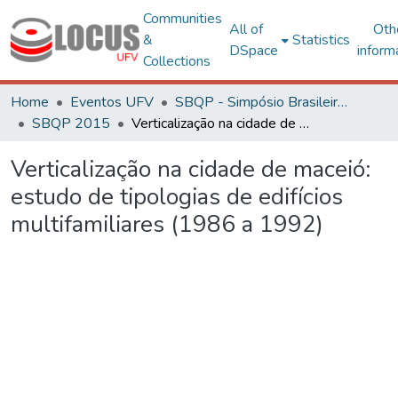
Communities
All of
Oth
&
Statistics
DSpace
inform
Collections
Home
Eventos UFV
SBQP - Simpósio Brasileiro de Qualidade do Projeto no Ambiente Construído
SBQP 2015
Verticalização na cidade de maceió: estudo de tipologias de edifícios multifamiliares (1986 a 1992)
Verticalização na cidade de maceió:
estudo de tipologias de edifícios
multifamiliares (1986 a 1992)