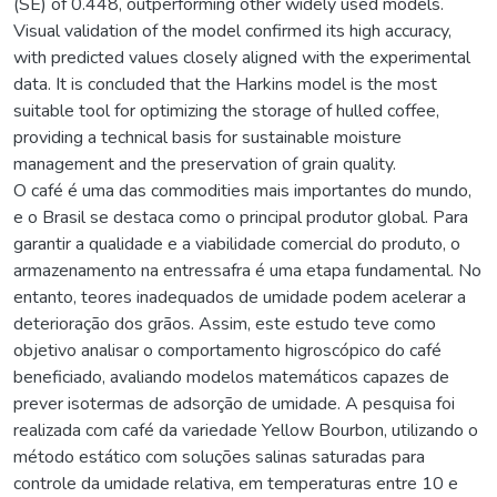
(SE) of 0.448, outperforming other widely used models.
Visual validation of the model confirmed its high accuracy,
with predicted values closely aligned with the experimental
data. It is concluded that the Harkins model is the most
suitable tool for optimizing the storage of hulled coffee,
providing a technical basis for sustainable moisture
management and the preservation of grain quality.
O café é uma das commodities mais importantes do mundo,
e o Brasil se destaca como o principal produtor global. Para
garantir a qualidade e a viabilidade comercial do produto, o
armazenamento na entressafra é uma etapa fundamental. No
entanto, teores inadequados de umidade podem acelerar a
deterioração dos grãos. Assim, este estudo teve como
objetivo analisar o comportamento higroscópico do café
beneficiado, avaliando modelos matemáticos capazes de
prever isotermas de adsorção de umidade. A pesquisa foi
realizada com café da variedade Yellow Bourbon, utilizando o
método estático com soluções salinas saturadas para
controle da umidade relativa, em temperaturas entre 10 e