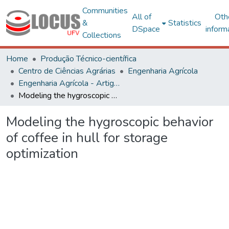
Communities
All of
Oth
&
Statistics
DSpace
inform
Collections
Home
Produção Técnico-científica
Centro de Ciências Agrárias
Engenharia Agrícola
Engenharia Agrícola - Artigos
Modeling the hygroscopic behavior of coffee in hull for storage optimization
Modeling the hygroscopic behavior
of coffee in hull for storage
optimization