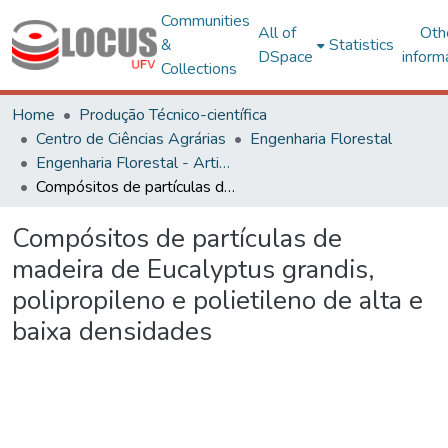
Communities
All of
Oth
&
Statistics
DSpace
inform
Collections
Home
Produção Técnico-científica
Centro de Ciências Agrárias
Engenharia Florestal
Engenharia Florestal - Artigos
Compósitos de partículas de madeira de Eucalyptus grandis, polipropileno e polietileno de alta e baixa densidades
Compósitos de partículas de
madeira de Eucalyptus grandis,
polipropileno e polietileno de alta e
baixa densidades