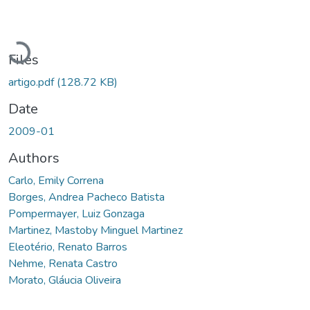
Loading...
Files
artigo.pdf
(128.72 KB)
Date
2009-01
Authors
Carlo, Emily Correna
Borges, Andrea Pacheco Batista
Pompermayer, Luiz Gonzaga
Martinez, Mastoby Minguel Martinez
Eleotério, Renato Barros
Nehme, Renata Castro
Morato, Gláucia Oliveira