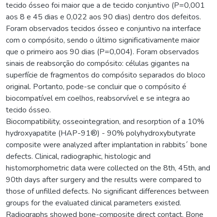
tecido ósseo foi maior que a de tecido conjuntivo (P=0,001
aos 8 e 45 dias e 0,022 aos 90 dias) dentro dos defeitos.
Foram observados tecidos ósseo e conjuntivo na interface
com o compósito, sendo o último significativamente maior
que o primeiro aos 90 dias (P=0,004). Foram observados
sinais de reabsorção do compósito: células gigantes na
superfície de fragmentos do compósito separados do bloco
original. Portanto, pode-se concluir que o compósito é
biocompatível em coelhos, reabsorvível e se integra ao
tecido ósseo.
Biocompatibility, osseointegration, and resorption of a 10%
hydroxyapatite (HAP-91®) - 90% polyhydroxybutyrate
composite were analyzed after implantation in rabbits´ bone
defects. Clinical, radiographic, histologic and
histomorphometric data were collected on the 8th, 45th, and
90th days after surgery and the results were compared to
those of unfilled defects. No significant differences between
groups for the evaluated clinical parameters existed.
Radiographs showed bone-composite direct contact. Bone