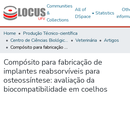
Communities
All of
Oth
&
Statistics
DSpace
inform
Collections
Home
Produção Técnico-científica
Centro de Ciências Biológicas e da Saúde
Veterinária
Artigos
Compósito para fabricação de implantes reabsorvíveis para osteossíntese: avaliação da biocompatibilidade em coelhos
Compósito para fabricação de
implantes reabsorvíveis para
osteossíntese: avaliação da
biocompatibilidade em coelhos