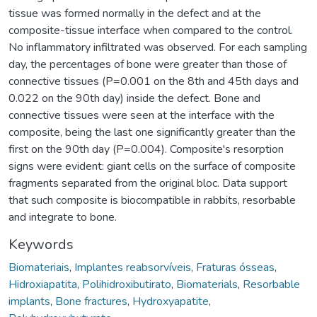
tissue was formed normally in the defect and at the
composite-tissue interface when compared to the control.
No inflammatory infiltrated was observed. For each sampling
day, the percentages of bone were greater than those of
connective tissues (P=0.001 on the 8th and 45th days and
0.022 on the 90th day) inside the defect. Bone and
connective tissues were seen at the interface with the
composite, being the last one significantly greater than the
first on the 90th day (P=0.004). Composite's resorption
signs were evident: giant cells on the surface of composite
fragments separated from the original bloc. Data support
that such composite is biocompatible in rabbits, resorbable
and integrate to bone.
Keywords
Biomateriais
,
Implantes reabsorvíveis
,
Fraturas ósseas
,
Hidroxiapatita
,
Polihidroxibutirato
,
Biomaterials
,
Resorbable
implants
,
Bone fractures
,
Hydroxyapatite
,