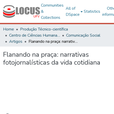
Communities
All of
Oth
&
Statistics
DSpace
inform
Collections
Home
Produção Técnico-científica
Centro de Ciências Humanas, Letras e Artes
Comunicação Social
Artigos
Flanando na praça: narrativas fotojornalísticas da vida cotidiana
Flanando na praça: narrativas
fotojornalísticas da vida cotidiana
Loading...