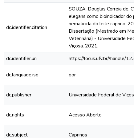
SOUZA, Douglas Correia de. Cae
elegans como bioindicador do po
nematicida do leite caprino. 2021
dc.identifier.citation
Dissertação (Mestrado em Medi
Veterinária) - Universidade Fede
Viçosa. 2021.
dc.identifier.uri
https://locus.ufv.br//handle/
dc.language.iso
por
dc.publisher
Universidade Federal de Viçosa
dc.rights
Acesso Aberto
dc.subject
Caprinos