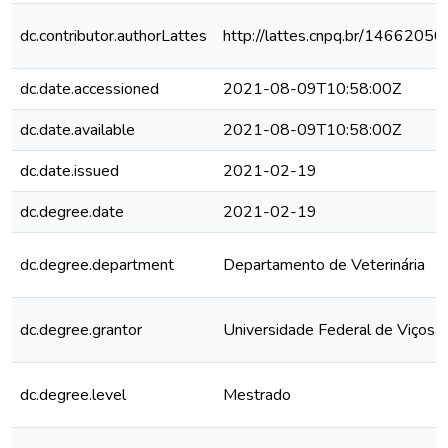
dc.contributor.authorLattes
http://lattes.cnpq.br/146620
dc.date.accessioned
2021-08-09T10:58:00Z
dc.date.available
2021-08-09T10:58:00Z
dc.date.issued
2021-02-19
dc.degree.date
2021-02-19
dc.degree.department
Departamento de Veterinária
dc.degree.grantor
Universidade Federal de Viçosa
dc.degree.level
Mestrado