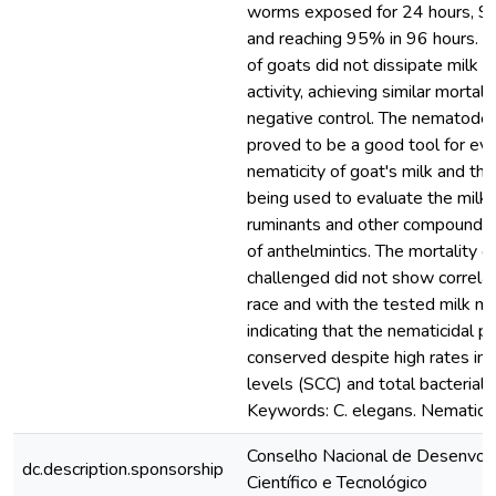
worms exposed for 24 hours, 9
and reaching 95% in 96 hours. In
of goats did not dissipate milk w
activity, achieving similar mortali
negative control. The nematode 
proved to be a good tool for eva
nematicity of goat's milk and the 
being used to evaluate the milk 
ruminants and other compounds i
of anthelmintics. The mortality 
challenged did not show correlat
race and with the tested milk ma
indicating that the nematicidal p
conserved despite high rates in 
levels (SCC) and total bacterial 
Keywords: C. elegans. Nematicid
Conselho Nacional de Desenvol
dc.description.sponsorship
Científico e Tecnológico