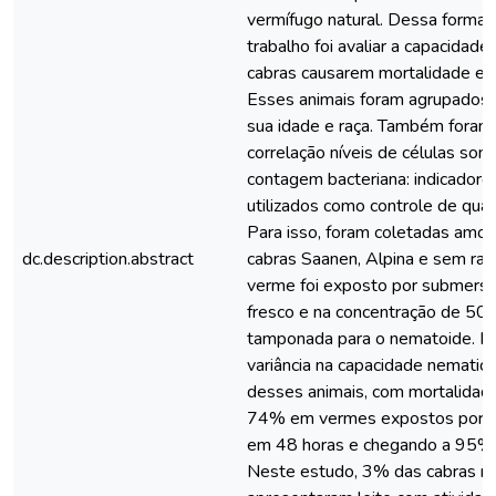
vermífugo natural. Dessa forma, 
trabalho foi avaliar a capacidade
cabras causarem mortalidade em
Esses animais foram agrupados
sua idade e raça. Também foram
correlação níveis de células som
contagem bacteriana: indicador
utilizados como controle de qual
Para isso, foram coletadas amo
dc.description.abstract
cabras Saanen, Alpina e sem raça
verme foi exposto por submersão
fresco e na concentração de 50
tamponada para o nematoide. H
variância na capacidade nematici
desses animais, com mortalidad
74% em vermes expostos por 
em 48 horas e chegando a 95% 
Neste estudo, 3% das cabras n