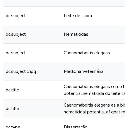
dc.subject
Leite de cabra
dc.subject
Nematicidas
dc.subject
Caenorhabditis elegans
dc.subject.cnpq
Medicina Veterinária
Caenorhabditis elegans como bio
dc.title
potencial nematicida do leite cap
Caenorhabditis elegans as a bioi
dc.title
nematicidal potential of goat mil
dc.type
Dissertação