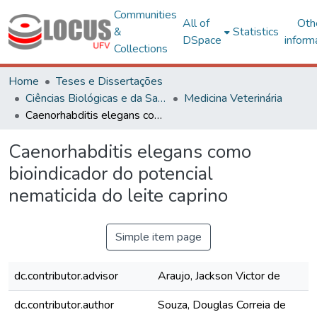
Communities
All of
Oth
&
Statistics
DSpace
inform
Collections
Home
Teses e Dissertações
Ciências Biológicas e da Saúde
Medicina Veterinária
Caenorhabditis elegans como bioindicador do potencial nematicida do leite caprino
Caenorhabditis elegans como
bioindicador do potencial
nematicida do leite caprino
Simple item page
dc.contributor.advisor
Araujo, Jackson Victor de
dc.contributor.author
Souza, Douglas Correia de