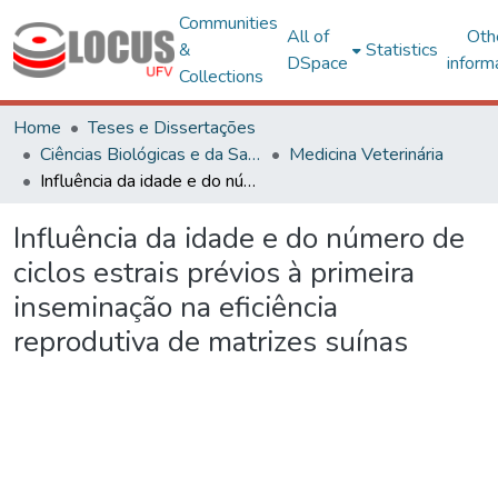
Communities
All of
Oth
&
Statistics
DSpace
inform
Collections
Home
Teses e Dissertações
Ciências Biológicas e da Saúde
Medicina Veterinária
Influência da idade e do número de ciclos estrais prévios à primeira inseminação na eficiência reprodutiva de matrizes suínas
Influência da idade e do número de
ciclos estrais prévios à primeira
inseminação na eficiência
reprodutiva de matrizes suínas