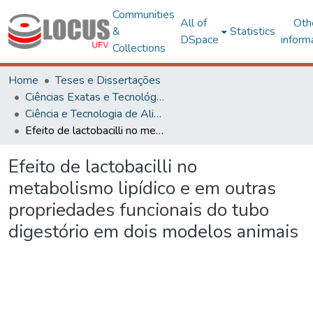
Communities
All of
Oth
&
Statistics
DSpace
inform
Collections
Home
Teses e Dissertações
Ciências Exatas e Tecnológicas
Ciência e Tecnologia de Alimentos
Efeito de lactobacilli no metabolismo lipídico e em outras propriedades funcionais do tubo digestório em dois modelos animais
Efeito de lactobacilli no
metabolismo lipídico e em outras
propriedades funcionais do tubo
digestório em dois modelos animais