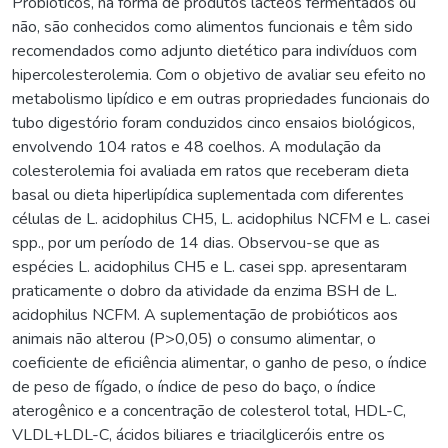
Probióticos, na forma de produtos lácteos fermentados ou
não, são conhecidos como alimentos funcionais e têm sido
recomendados como adjunto dietético para indivíduos com
hipercolesterolemia. Com o objetivo de avaliar seu efeito no
metabolismo lipídico e em outras propriedades funcionais do
tubo digestório foram conduzidos cinco ensaios biológicos,
envolvendo 104 ratos e 48 coelhos. A modulação da
colesterolemia foi avaliada em ratos que receberam dieta
basal ou dieta hiperlipídica suplementada com diferentes
células de L. acidophilus CH5, L. acidophilus NCFM e L. casei
spp., por um período de 14 dias. Observou-se que as
espécies L. acidophilus CH5 e L. casei spp. apresentaram
praticamente o dobro da atividade da enzima BSH de L.
acidophilus NCFM. A suplementação de probióticos aos
animais não alterou (P>0,05) o consumo alimentar, o
coeficiente de eficiência alimentar, o ganho de peso, o índice
de peso de fígado, o índice de peso do baço, o índice
aterogênico e a concentração de colesterol total, HDL-C,
VLDL+LDL-C, ácidos biliares e triacilgliceróis entre os