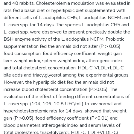
and 48 rabbits. Cholesterolemia modulation was evaluated in
rats fed a basal diet or hyperlipidic diet supplemented with
different cells of L. acidophilus CH5, L. acidophilus NCFM and
L. casei spp. for 14 days. The species L. acidophilus CH5 and
L. casei spp. were observed to present practically double the
BSH enzyme activity of the L. acidophilus NCFM. Probiotic
supplementation fed the animals did not alter (P > 0.05)
food consumption, food efficiency coefficient, weight gain,
liver weight index, spleen weight index, atherogenic index,
and total cholesterol concentration, HDL-C, VLDL+LDL-C,
bile acids and triacylglycerol among the experimental groups.
However, the hyperlipidic diet fed the animals did not
increase blood cholesterol concentration (P>0.05). The
evaluation of the effect of feeding different concentrations of
L. casei spp. (104, 106, 10 8 UFC/mL) to xxv normal and
hypercholesterolemic rats for 14 days, showed that weight
gain (P >0.05), food efficiency coefficient (P<0.01) and
blood parameters atherogenic index and serum levels of
total cholesterol, triacylglycerol, HDL-C, LDL+VLDL-C)