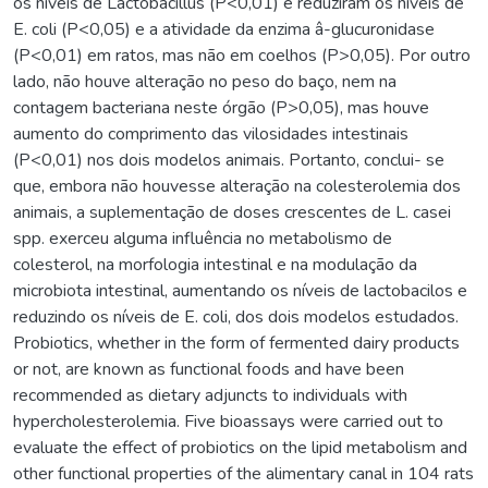
os níveis de Lactobacillus (P<0,01) e reduziram os níveis de
E. coli (P<0,05) e a atividade da enzima â-glucuronidase
(P<0,01) em ratos, mas não em coelhos (P>0,05). Por outro
lado, não houve alteração no peso do baço, nem na
contagem bacteriana neste órgão (P>0,05), mas houve
aumento do comprimento das vilosidades intestinais
(P<0,01) nos dois modelos animais. Portanto, conclui- se
que, embora não houvesse alteração na colesterolemia dos
animais, a suplementação de doses crescentes de L. casei
spp. exerceu alguma influência no metabolismo de
colesterol, na morfologia intestinal e na modulação da
microbiota intestinal, aumentando os níveis de lactobacilos e
reduzindo os níveis de E. coli, dos dois modelos estudados.
Probiotics, whether in the form of fermented dairy products
or not, are known as functional foods and have been
recommended as dietary adjuncts to individuals with
hypercholesterolemia. Five bioassays were carried out to
evaluate the effect of probiotics on the lipid metabolism and
other functional properties of the alimentary canal in 104 rats