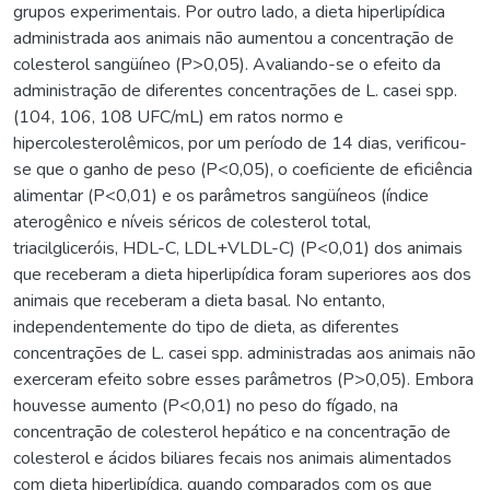
grupos experimentais. Por outro lado, a dieta hiperlipídica
administrada aos animais não aumentou a concentração de
colesterol sangüíneo (P>0,05). Avaliando-se o efeito da
administração de diferentes concentrações de L. casei spp.
(104, 106, 108 UFC/mL) em ratos normo e
hipercolesterolêmicos, por um período de 14 dias, verificou-
se que o ganho de peso (P<0,05), o coeficiente de eficiência
alimentar (P<0,01) e os parâmetros sangüíneos (índice
aterogênico e níveis séricos de colesterol total,
triacilgliceróis, HDL-C, LDL+VLDL-C) (P<0,01) dos animais
que receberam a dieta hiperlipídica foram superiores aos dos
animais que receberam a dieta basal. No entanto,
independentemente do tipo de dieta, as diferentes
concentrações de L. casei spp. administradas aos animais não
exerceram efeito sobre esses parâmetros (P>0,05). Embora
houvesse aumento (P<0,01) no peso do fígado, na
concentração de colesterol hepático e na concentração de
colesterol e ácidos biliares fecais nos animais alimentados
com dieta hiperlipídica, quando comparados com os que