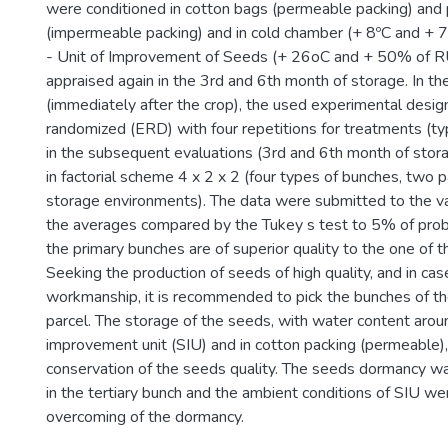
were conditioned in cotton bags (permeable packing) and
(impermeable packing) and in cold chamber (+ 8ºC and +
- Unit of Improvement of Seeds (+ 26oC and + 50% of R
appraised again in the 3rd and 6th month of storage. In the
(immediately after the crop), the used experimental desig
randomized (ERD) with four repetitions for treatments (ty
in the subsequent evaluations (3rd and 6th month of sto
in factorial scheme 4 x 2 x 2 (four types of bunches, two
storage environments). The data were submitted to the va
the averages compared by the Tukey s test to 5% of proba
the primary bunches are of superior quality to the one of 
Seeking the production of seeds of high quality, and in cas
workmanship, it is recommended to pick the bunches of th
parcel. The storage of the seeds, with water content aro
improvement unit (SIU) and in cotton packing (permeable), i
conservation of the seeds quality. The seeds dormancy 
in the tertiary bunch and the ambient conditions of SIU w
overcoming of the dormancy.