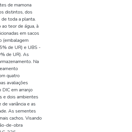
entes de mamona
s distintos, dos
a de toda a planta.
 ao teor de água, à
dicionadas em sacos
no (embalagem
 75% de UR) e UBS -
0% de UR). As
 armazenamento. Na
ineamento
com quatro
nas avaliações
o DIC em arranjo
ns e dois ambientes
de variância e as
dade. As sementes
mais cachos. Visando
mão-de-obra