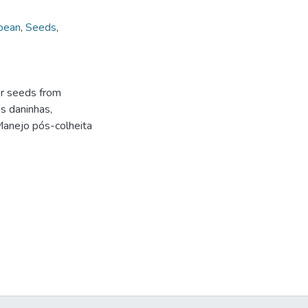
bean
,
Seeds
,
or seeds from
s daninhas,
 Manejo pós-colheita