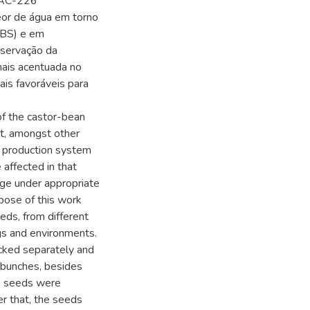
 IAC-226
or de água em torno
UBS) e em
nservação da
ais acentuada no
ais favoráveis para
of the castor-bean
ut, amongst other
he production system
 affected in that
ge under appropriate
rpose of this work
eds, from different
ngs and environments.
cked separately and
y bunches, besides
he seeds were
er that, the seeds