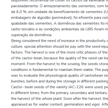
disponível, recomenda-se colher os cachos da variedade
parceladamente. O armazenamento das sementes, com te
de 6,0 %, em unidade de beneficiamento de sementes (
embalagem de algodão (permeável), foi eficiente para co
qualidade das sementes. A dormência das sementes foi m
cacho terciário e as condições ambientais da UBS foram m
superação da dormência.
Being considered the need of increase in the productivity 
culture, special attention should be pay with the seed inp
factors. The harvest is one of the more critic phases of t
of the castor-bean, because the quality of the seed can be
moment. From the harvest to the sowing, the seeds stora
conditions is fundamental to maintain them viable. The pu
was to evaluate the physiological quality of castorbean se
bunches, before and during the storage in different packi
Castor- bean seeds of the variety IAC-226 were used, pi
in different times, from the primary, secondary and tertiar
the harvest of the whole plant. Soon after the harvest, t
appraised as for water content, germination and vigor. Aft