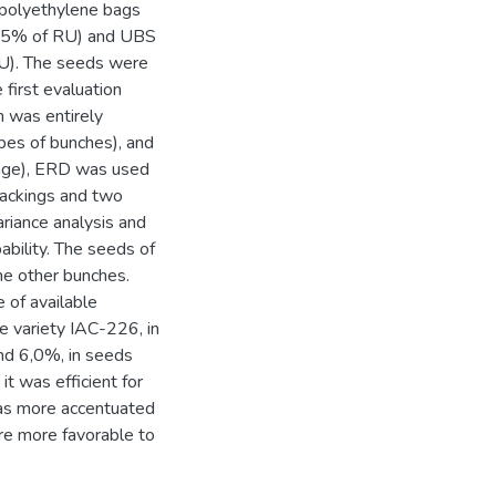
 polyethylene bags
 75% of RU) and UBS
U). The seeds were
 first evaluation
n was entirely
pes of bunches), and
rage), ERD was used
 packings and two
riance analysis and
bility. The seeds of
the other bunches.
e of available
e variety IAC-226, in
und 6,0%, in seeds
t was efficient for
was more accentuated
ere more favorable to