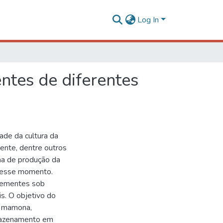
Log In
tes de diferentes
ade da cultura da
nte, dentre outros
ema de produção da
nesse momento.
sementes sob
s. O objetivo do
de mamona,
rmazenamento em