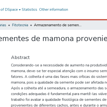
l of DSpace
Statistics
Other information
rias
Fitotecnia
Armazenamento de sementes de mamona provenientes de diferentes cachos
mentes de mamona provenien
Abstract
Considerando-se a necessidade de aumento na produtivid
mamona, deve-se ter especial atenção com o insumo seme
fatores. A colheita é uma das fases mais críticas do sist
mamona, pois a qualidade da semente pode ser afetada 
Após a colheita até a semeadura, o armazenamento das 
condições adequadas é fundamental para mantê-las viávei
trabalho foi avaliar a qualidade fisiológica de sementes 
provenientes de diferentes cachos, antes e durante o a