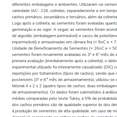
diferentes embalagens e ambientes. Utilizaram-se sem
variedade IAC- 226, colhidas, separadamente e em tempo
cachos primários, secundários e terciários, além da colheit
Logo após a colheita, as sementes foram avaliadas quanto
germinação e ao vigor. A seguir, as sementes foram acon
de algodão (embalagem permeável) e sacos de polietile
impermeável) e armazenadas em câmara fria (+ 8oC e +
Unidade de Beneficiamento de Sementes (+ 26oC e + 5
sementes foram novamente avaliadas no 3º e 6º mês de
primeira avaliação (imediatamente após a colheita), o del
experimental utilizado foi inteiramente casualizado (DIC) 
repetições por tratamentos (tipos de cachos), sendo que 
posteriores (3º e 6° mês de armazenamento), utilizou-se 
fatorial 4 x 2 x 2 (quatro tipos de cachos, duas embalage
de armazenamento). Os dados foram submetidos à análise 
médias comparadas pelo teste Tukey, a 5% de probabili
dos cachos primários são de qualidade superior às dos de
à produção de sementes de alta qualidade, em caso de 