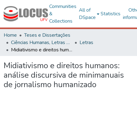
Communities
All of
Oth
&
Statistics
DSpace
inform
Collections
Home
Teses e Dissertações
Ciências Humanas, Letras e Artes
Letras
Midiativismo e direitos humanos: análise discursiva de minimanuais de jornalismo humanizado
Midiativismo e direitos humanos:
análise discursiva de minimanuais
de jornalismo humanizado