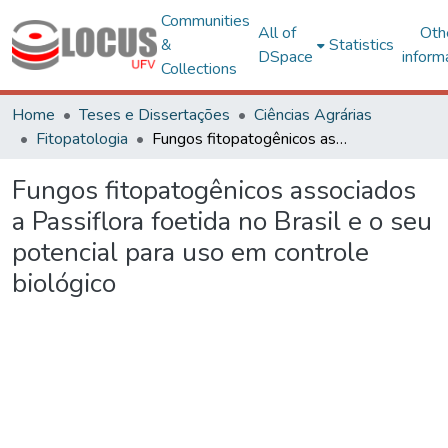
Communities
All of
Oth
&
Statistics
DSpace
inform
Collections
Home
Teses e Dissertações
Ciências Agrárias
Fitopatologia
Fungos fitopatogênicos associados a Passiflora foetida no Brasil e o seu potencial para uso em controle biológico
Fungos fitopatogênicos associados
a Passiflora foetida no Brasil e o seu
potencial para uso em controle
biológico