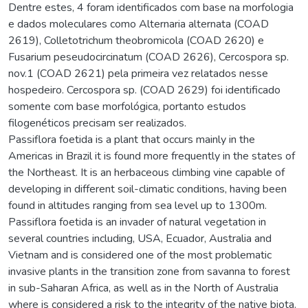
Dentre estes, 4 foram identificados com base na morfologia
e dados moleculares como Alternaria alternata (COAD
2619), Colletotrichum theobromicola (COAD 2620) e
Fusarium peseudocircinatum (COAD 2626), Cercospora sp.
nov.1 (COAD 2621) pela primeira vez relatados nesse
hospedeiro. Cercospora sp. (COAD 2629) foi identificado
somente com base morfológica, portanto estudos
filogenéticos precisam ser realizados.
Passiflora foetida is a plant that occurs mainly in the
Americas in Brazil it is found more frequently in the states of
the Northeast. It is an herbaceous climbing vine capable of
developing in different soil-climatic conditions, having been
found in altitudes ranging from sea level up to 1300m.
Passiflora foetida is an invader of natural vegetation in
several countries including, USA, Ecuador, Australia and
Vietnam and is considered one of the most problematic
invasive plants in the transition zone from savanna to forest
in sub-Saharan Africa, as well as in the North of Australia
where is considered a risk to the integrity of the native biota.