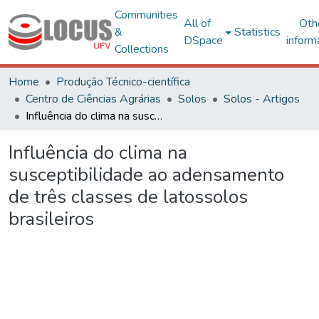
Communities
All of
Oth
&
Statistics
DSpace
inform
Collections
Home
Produção Técnico-científica
Centro de Ciências Agrárias
Solos
Solos - Artigos
Influência do clima na susceptibilidade ao adensamento de três classes de latossolos brasileiros
Influência do clima na
susceptibilidade ao adensamento
de três classes de latossolos
brasileiros